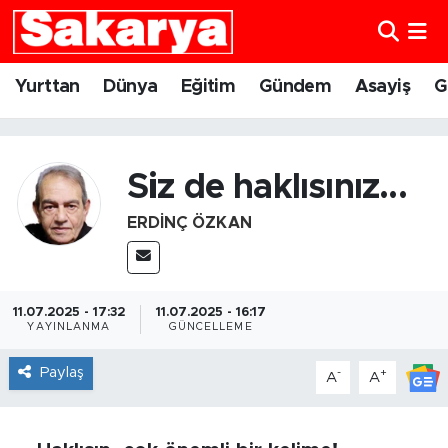
Yurttan
Eskişehir Nöbetçi Eczaneler
Yurttan
Dünya
Eğitim
Gündem
Asayiş
G
Dünya
Eskişehir Hava Durumu
Eğitim
Eskişehir Namaz Vakitleri
Siz de haklısınız...
ERDINÇ ÖZKAN
Gündem
Eskişehir Trafik Yoğunluk Haritası
Eskişehirspor
Süper Lig Puan Durumu ve Fikstür
11.07.2025 - 17:32
11.07.2025 - 16:17
Spor
Tüm Manşetler
YAYINLANMA
GÜNCELLEME
Paylaş
-
+
A
A
Sağlık
Son Dakika Haberleri
Kültür Sanat
Haber Arşivi