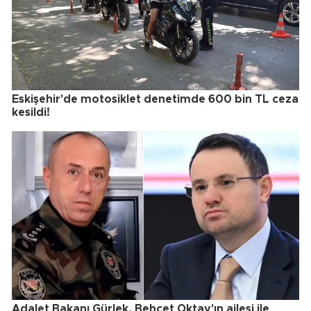
Eskişehir'de motosiklet denetimde 600 bin TL ceza
kesildi!
Adalet Bakanı Gürlek, Behçet Oktay'ın ailesi ile