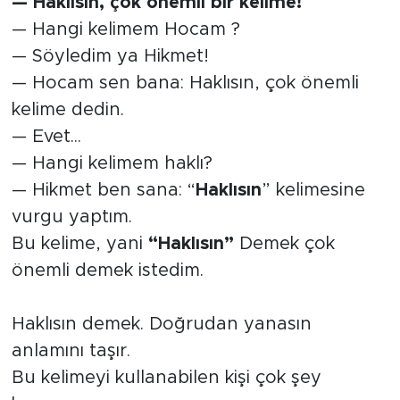
— Haklısın, çok önemli bir kelime!
— Hangi kelimem Hocam ?
Tarihçe
— Söyledim ya Hikmet!
Resmi İlanlar
— Hocam sen bana: Haklısın, çok önemli
kelime dedin.
Söyleşi
— Evet...
— Hangi kelimem haklı?
Foto Şaka
— Hikmet ben sana: “
Haklısın
” kelimesine
Teknoloji
vurgu yaptım.
Bu kelime, yani
“Haklısın”
Demek çok
Politika
önemli demek istedim.
Haklısın demek. Doğrudan yanasın
anlamını taşır.
Bu kelimeyi kullanabilen kişi çok şey