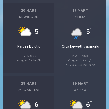
26 MART
27 MART
PERŞEMBE
CUMA
°
°
5
5
Parçalı Bulutlu
Orta kuvvetli yağmurlu
Nem: %77
Nem: %89
Rüzgar: 12 km/h
Rüzgar: 10 km/h
Yağış Olasılığı: %75
28 MART
29 MART
CUMARTESI
PAZAR
°
°
6
6