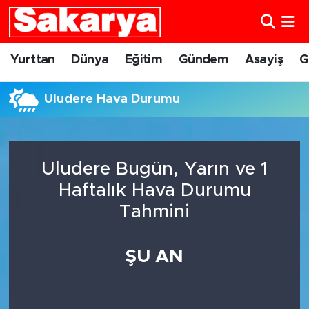
Yurttan
Eskişehir Nöbetçi Eczaneler
Yurttan
Dünya
Eğitim
Gündem
Asayiş
G
Dünya
Eskişehir Hava Durumu
Uludere Hava Durumu
Eğitim
Eskişehir Namaz Vakitleri
Gündem
Eskişehir Trafik Yoğunluk Haritası
Uludere Bugün, Yarın ve 1
Haftalık Hava Durumu
Eskişehirspor
Süper Lig Puan Durumu ve Fikstür
Tahmini
Spor
Tüm Manşetler
ŞU AN
Sağlık
Son Dakika Haberleri
Kültür Sanat
Haber Arşivi