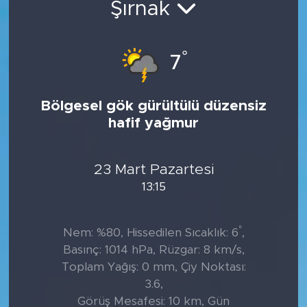
Şırnak
Tarihçe
°
7
Resmi İlanlar
Söyleşi
Bölgesel gök gürültülü düzensiz
hafif yağmur
Foto Şaka
Teknoloji
23 Mart Pazartesi
13:15
Politika
°
Nem: %80, Hissedilen Sıcaklık: 6
,
Basınç: 1014 hPa, Rüzgar: 8 km/s,
Toplam Yağış: 0 mm, Çiy Noktası:
3.6,
Görüş Mesafesi: 10 km, Gün