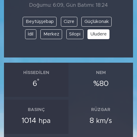
Doğumu: 6:09, Gün Batımı: 18:24
Beytüşşebap
Cizre
Güçlükonak
İdil
Merkez
Silopi
Uludere
HISSEDILEN
NEM
°
6
%80
BASINÇ
RÜZGAR
1014
8
hpa
km/s