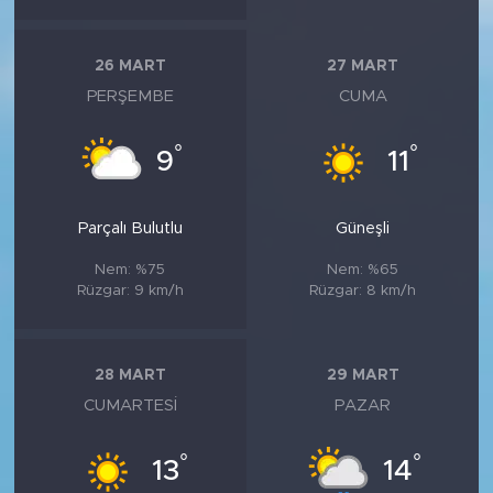
26 MART
27 MART
PERŞEMBE
CUMA
°
°
9
11
Parçalı Bulutlu
Güneşli
Nem: %75
Nem: %65
Rüzgar: 9 km/h
Rüzgar: 8 km/h
28 MART
29 MART
CUMARTESI
PAZAR
°
°
13
14