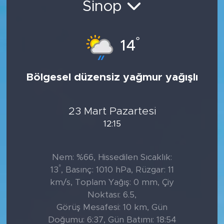
Sinop
Tarihçe
°
14
Resmi İlanlar
Söyleşi
Bölgesel düzensiz yağmur yağışlı
Foto Şaka
23 Mart Pazartesi
Teknoloji
12:15
Politika
Nem: %66, Hissedilen Sıcaklık:
°
13
, Basınç: 1010 hPa, Rüzgar: 11
km/s, Toplam Yağış: 0 mm, Çiy
Noktası: 6.5,
Görüş Mesafesi: 10 km, Gün
Doğumu: 6:37, Gün Batımı: 18:54