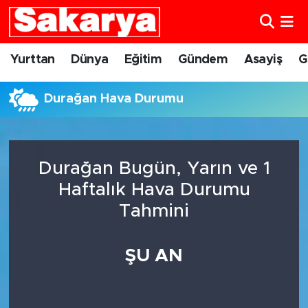
Yurttan
Eskişehir Nöbetçi Eczaneler
Yurttan
Dünya
Eğitim
Gündem
Asayiş
G
Dünya
Eskişehir Hava Durumu
Durağan Hava Durumu
Eğitim
Eskişehir Namaz Vakitleri
Gündem
Eskişehir Trafik Yoğunluk Haritası
Durağan Bugün, Yarın ve 1
Haftalık Hava Durumu
Eskişehirspor
Süper Lig Puan Durumu ve Fikstür
Tahmini
Spor
Tüm Manşetler
ŞU AN
Sağlık
Son Dakika Haberleri
Kültür Sanat
Haber Arşivi