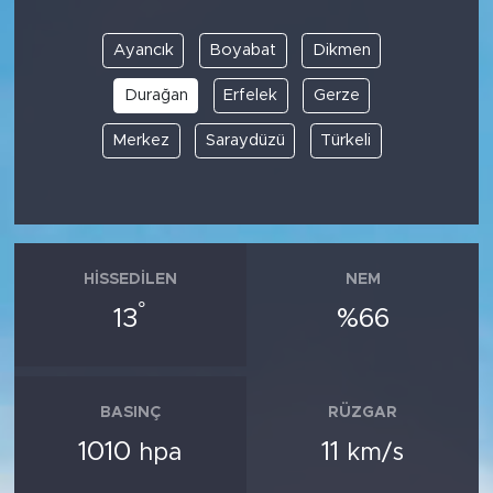
Ayancık
Boyabat
Dikmen
Durağan
Erfelek
Gerze
Merkez
Saraydüzü
Türkeli
HISSEDILEN
NEM
°
13
%66
BASINÇ
RÜZGAR
1010
11
hpa
km/s