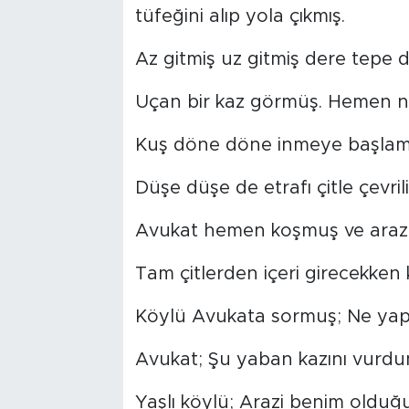
tüfeğini alıp yola çıkmış.
Tarihçe
Az gitmiş uz gitmiş dere tepe d
Resmi İlanlar
Uçan bir kaz görmüş. Hemen niş
Söyleşi
Kuş döne döne inmeye başlamı
Foto Şaka
Düşe düşe de etrafı çitle çevril
Teknoloji
Avukat hemen koşmuş ve araziy
Politika
Tam çitlerden içeri girecekken k
Köylü Avukata sormuş; Ne yap
Avukat; Şu yaban kazını vurdu
Yaşlı köylü; Arazi benim olduğu