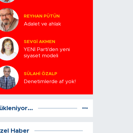
REYHAN PÜTÜN
Adalet ve ahlak
SEVGI AKMEN
YENİ Parti'den yeni
siyaset modeli
SÜLAHI ÖZALP
Denetimlerde af yok!
ükleniyor...
zel Haber