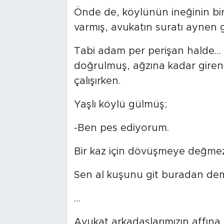
Önde de, köylünün ineğinin bira
varmış, avukatın suratı aynen 
Tabi adam per perişan halde… Şi
doğrulmuş, ağzına kadar giren p
çalışırken.
Yaşlı köylü gülmüş;
-Ben pes ediyorum.
Bir kaz için dövüşmeye değmez
Sen al kuşunu git buradan dem
…
Avukat arkadaşlarımızın affına 