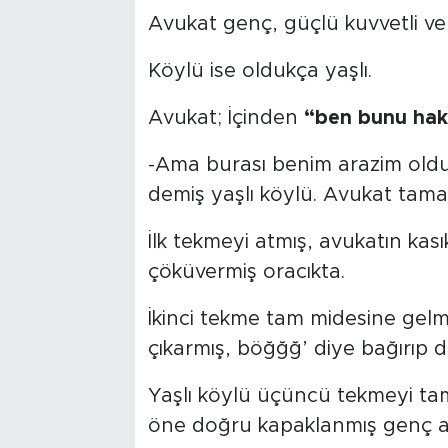
Avukat genç, güçlü kuvvetli v
Köylü ise oldukça yaşlı.
Avukat; İçinden
“ben bunu hak
-Ama burası benim arazim oldu
demiş yaşlı köylü. Avukat tam
İlk tekmeyi atmış, avukatın kası
çöküvermiş oracıkta.
İkinci tekme tam midesine gelm
çıkarmış, böğğğ’ diye bağırıp
Yaşlı köylü üçüncü tekmeyi tam
öne doğru kapaklanmış genç 