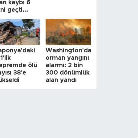
an kaybı 6
ini geçti...
aponya'daki
Washington'da
1'lik
orman yangını
epremde ölü
alarmı: 2 bin
ayısı 38'e
300 dönümlük
ükseldi
alan yandı