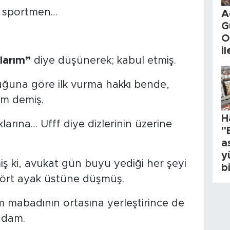
e sportmen…
A
G
O
i
larım”
diye düşünerek; kabul etmiş.
ğuna göre ilk vurma hakkı bende,
am demiş.
H
klarına… Ufff diye dizlerinin üzerine
"
a
y
iş ki, avukat gün buyu yediği her şeyi
b
 dört ayak üstüne düşmüş.
 mabadının ortasına yerleştirince de
adam.