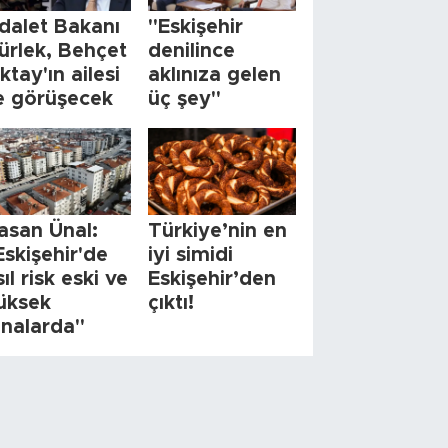
dalet Bakanı
"Eskişehir
ürlek, Behçet
denilince
ktay'ın ailesi
aklınıza gelen
le görüşecek
üç şey"
asan Ünal:
Türkiye’nin en
Eskişehir'de
iyi simidi
sıl risk eski ve
Eskişehir’den
üksek
çıktı!
inalarda"