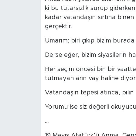
ki bu tutarsızlık sürüp giderke
kadar vatandaşın sırtına binen
gerçektir.
Umarım; biri çıkıp bizim burada
Derse eğer, bizim siyasilerin ha
Her seçim öncesi bin bir vaatte
tutmayanların vay haline diyo
Vatandaşın tepesi atınca, pılın 
Yorumu ise siz değerli okuyucu
…
19 Mayıs Atatürk’ü Anma, Genç