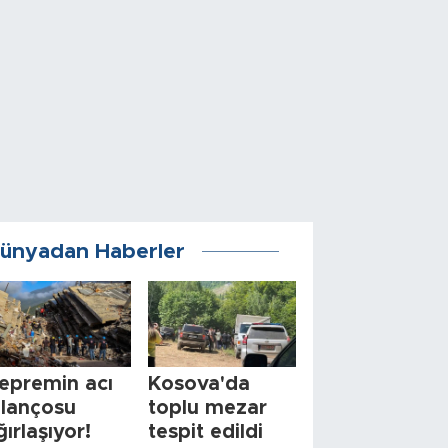
ünyadan Haberler
epremin acı
Kosova'da
ilançosu
toplu mezar
ğırlaşıyor!
tespit edildi