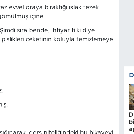
z evvel oraya bıraktığı ıslak tezek
gömülmüş içine.
mdi sıra bende, ihtiyar tilki diye
islikleri ceketinin koluyla temizlemeye
D
.
iş.
D
b
a
sığınarak, ders niteliğindeki bu hikayeyi