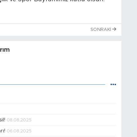
SONRAKI
rım
il!
08.08.2025
rı!
06.08.2025