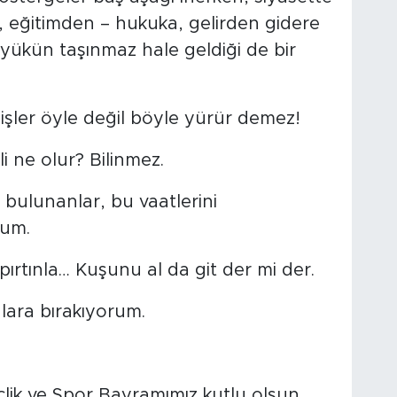
n, eğitimden – hukuka, gelirden gidere
 yükün taşınmaz hale geldiği de bir
 işler öyle değil böyle yürür demez!
li ne olur? Bilinmez.
 bulunanlar, bu vaatlerini
rum.
pırtınla… Kuşunu al da git der mi der.
lara bırakıyorum.
lik ve Spor Bayramımız kutlu olsun.