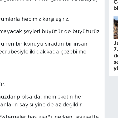
C
b
mlarla hepimiz karşılaşırız.
mayacak şeyleri büyütür de büyütürüz.
J
nen bir konuyu sıradan bir insan
7.
tecrübesiyle iki dakikada çözebilme
d
s
y
r.
uzdarip olsa da, memleketin her
nların sayısı yine de az değildir.
stergeler baş aşağı inerken, siyasette