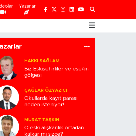
deolar
Yazarlar
azarlar
HAKKI SAĞLAM
Biz Eskişehirliler ve eşeğin
gölgesi
ÇAĞLAR ÖZYAZICI
Okullarda kayıt parası
neden isteniyor!
MURAT TAŞKIN
O eski alışkanlık ortadan
kalkar mı sizce?