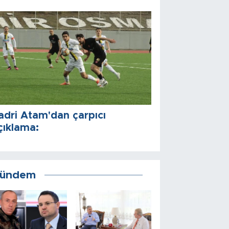
adri Atam'dan çarpıcı
çıklama:
ündem