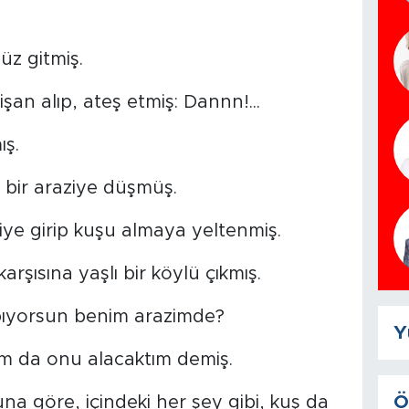
üz gitmiş.
an alıp, ateş etmiş: Dannn!...
ş.
i bir araziye düşmüş.
e girip kuşu almaya yeltenmiş.
arşısına yaşlı bir köylü çıkmış.
ıyorsun benim arazimde?
Y
m da onu alacaktım demiş.
Ö
na göre, içindeki her şey gibi, kuş da