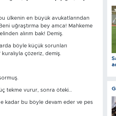
bu ülkenin en büyük avukatlarından
m. Beni uğraştırma bey amca! Mahkeme
elinden alırım bak! Demiş.
larda böyle küçük sorunları
”
kuralıyla çözeriz, demiş.
S
a
 sormuş.
G
 üç tekme vurur, sonra öteki…
dene kadar bu böyle devam eder ve pes