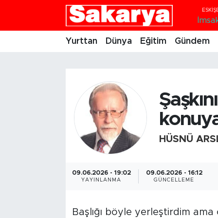
İmsa
Yurttan
Eskişehir Nöbetçi Eczaneler
Yurttan
Dünya
Eğitim
Gündem
Dünya
Eskişehir Hava Durumu
Eğitim
Eskişehir Namaz Vakitleri
Şaşkın
Gündem
Eskişehir Trafik Yoğunluk Haritası
konuy
Eskişehirspor
Süper Lig Puan Durumu ve Fikstür
HÜSNÜ ARS
Spor
Tüm Manşetler
09.06.2026 - 19:02
09.06.2026 - 16:12
YAYINLANMA
GÜNCELLEME
Sağlık
Son Dakika Haberleri
Kültür Sanat
Haber Arşivi
Başlığı böyle yerleştirdim ama 