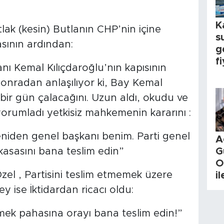
K
lak (kesin) Butlanın CHP’nin içine
s
asının ardından:
g
fi
ı Kemal Kılıçdaroğlu’nın kapısının
 Sonradan anlaşılıyor ki, Bay Kemal
 bir gün çalacağını. Uzun aldı, okudu ve
yorumladı yetkisiz mahkemenin kararını :
iden genel başkanı benim. Parti genel
A
G
 kasasını bana teslim edin”
O
el , Partisini teslim etmemek üzere
i
y ise İktidardan ricacı oldu:
kmek pahasına orayı bana teslim edin!”