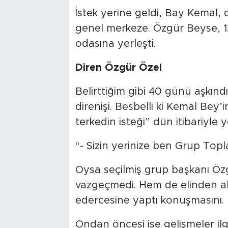
İstek yerine geldi, Bay Kemal, de
genel merkeze. Özgür Beyse, 1
odasına yerleşti.
Diren Özgür Özel
Belirttiğim gibi 40 günü aşkınd
direnişi. Besbelli ki Kemal Be
terkedin isteği” dün itibariyle 
“- Sizin yerinize ben Grup Topl
Oysa seçilmiş grup başkanı Özg
vazgeçmedi. Hem de elinden al
edercesine yaptı konuşmasını.
Ondan öncesi ise gelişmeler ilg