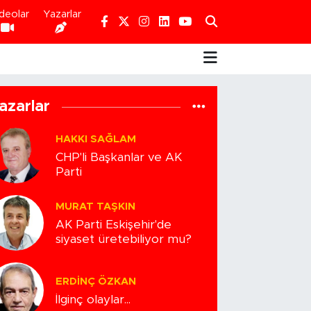
deolar
Yazarlar
azarlar
HAKKI SAĞLAM
CHP'li Başkanlar ve AK
Parti
MURAT TAŞKIN
AK Parti Eskişehir'de
siyaset üretebiliyor mu?
ERDINÇ ÖZKAN
İlginç olaylar...