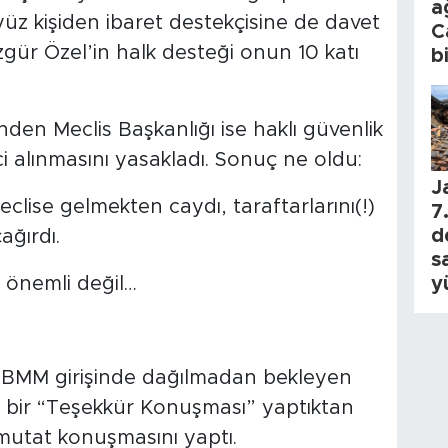
a
z kişiden ibaret destekçisine de davet
C
zgür Özel’in halk desteği onun 10 katı
b
şinden Meclis Başkanlığı ise haklı güvenlik
ci alınmasını yasakladı. Sonuç ne oldu:
J
ise gelmekten caydı, taraftarlarını(!)
7.
d
ağırdı.
s
y
 önemli değil…
TBMM girişinde dağılmadan bekleyen
ısa bir “Teşekkür Konuşması” yaptıktan
mutat konuşmasını yaptı.