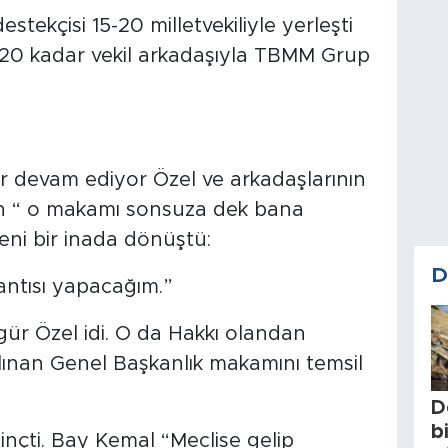
stekçisi 15-20 milletvekiliyle yerleşti
20 kadar vekil arkadaşıyla TBMM Grup
ır devam ediyor Özel ve arkadaşlarının
y’in “ o makamı sonsuza dek bana
yeni bir inada dönüştü:
D
antısı yapacağım.”
ür Özel idi. O da Hakkı olandan
ınan Genel Başkanlık makamını temsil
D
b
inçti. Bay Kemal “Meclise gelip