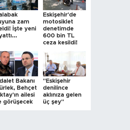
alabak
Eskişehir'de
uyuna zam
motosiklet
eldi! İşte yeni
denetimde
yattı...
600 bin TL
ceza kesildi!
dalet Bakanı
"Eskişehir
ürlek, Behçet
denilince
ktay'ın ailesi
aklınıza gelen
le görüşecek
üç şey"