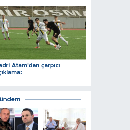
adri Atam'dan çarpıcı
çıklama:
ündem