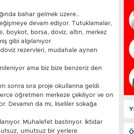
lağında bahar gelmek üzere...
eğişmeye devam ediyor. Tutuklamalar,
 boykot, borsa, döviz, altın, merkez
ş gibi algılanıyor.
 döviz rezervleri, müdahale aynen
nileniyor ama biz bize benzeriz den
n sonra sıra proje okullarına geldi.
lerce öğretmen merkeze çekiliyor ve on
r. Devamın da mı, liseliler sokağa
Y
nıyor. Muhalefet bastırıyor. İktidar
utsuz, umutsuz bir yerlere
Ö