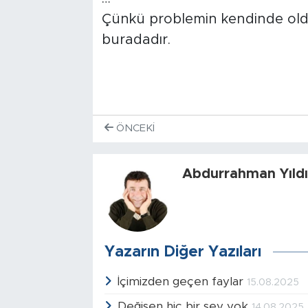
Çünkü problemin kendinde ol
buradadır.
ÖNCEKI
Abdurrahman Yıldı
Yazarın Diğer Yazıları
İçimizden geçen faylar
15.08.2025
Değişen hiç bir şey yok
14.08.2025