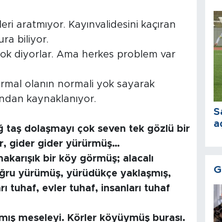
leri aratmıyor. Kayınvalidesini kaçıran
a biliyor.
yok diyorlar. Ama herkes problem var
ormal olanın normali yok sayarak
ndan kaynaklanıyor.
S
a
 taş dolaşmayı çok seven tek gözlü bir
r, gider gider yürürmüş…
akarışık bir köy görmüş; alacalı
G
doğru yürümüş, yürüdükçe yaklaşmış,
ı tuhaf, evler tuhaf, insanları tuhaf
amış meseleyi. Körler köyüymüş burası.