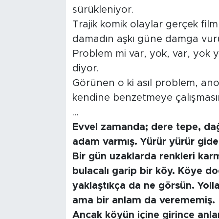
sürükleniyor.
Trajik komik olaylar gerçek film
damadın aşkı güne damga vurur
Problem mi var, yok, var, yok 
diyor.
Görünen o ki asıl problem, an
kendine benzetmeye çalışması
…
Evvel zamanda; dere tepe, dağ
adam varmış. Yürür yürür gide
Bir gün uzaklarda renkleri karm
bulacalı garip bir köy. Köye 
yaklaştıkça da ne görsün. Yollar
ama bir anlam da verememiş.
Ancak köyün içine girince anl