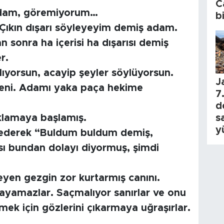
C
adam, göremiyorum…
b
 Çıkın dışarı söyleyeyim demiş adam.
sonra ha içerisi ha dışarısı demiş
er.
ıyorsun, acayip şeyler söylüyorsun.
J
eni. Adamı yaka paça hekime
7.
d
s
oklamaya başlamış.
y
tederek “Buldum buldum demiş,
 bundan dolayı diyormuş, şimdi
eyen gezgin zor kurtarmış canını.
nlayamazlar. Saçmalıyor sanırlar ve onu
mek için gözlerini çıkarmaya uğraşırlar.