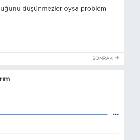
duğunu düşünmezler oysa problem
SONRAKI
rım