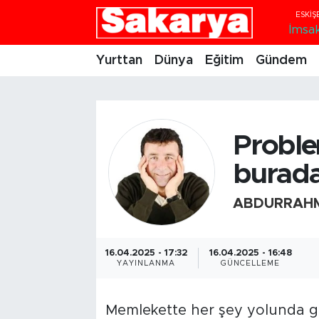
İmsa
Yurttan
Eskişehir Nöbetçi Eczaneler
Yurttan
Dünya
Eğitim
Gündem
Dünya
Eskişehir Hava Durumu
Eğitim
Eskişehir Namaz Vakitleri
Proble
Gündem
Eskişehir Trafik Yoğunluk Haritası
burada
Eskişehirspor
Süper Lig Puan Durumu ve Fikstür
ABDURRAHM
Spor
Tüm Manşetler
16.04.2025 - 17:32
16.04.2025 - 16:48
YAYINLANMA
GÜNCELLEME
Sağlık
Son Dakika Haberleri
Kültür Sanat
Haber Arşivi
Memlekette her şey yolunda gi