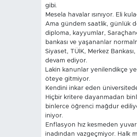
gibi.
Tarihçe
Mesela havalar ısınıyor. Eli ku
Ama gündem saatlik, günlük d
Resmi İlanlar
diploma, kayyumlar, Saraçhane,
bankası ve yaşananlar normalmi
Söyleşi
Siyaset, TÜİK, Merkez Bankası,
Foto Şaka
devam ediyor.
Lakin kanunlar yenilendikçe ye
Teknoloji
öteye gitmiyor.
Kendini inkar eden üniversitede
Politika
Hiçbir kritere dayanmadan bin
binlerce öğrenci mağdur ediliyo
iniyor.
Enflasyon hız kesmeden yuvarla
inadından vazgeçmiyor. Halk m