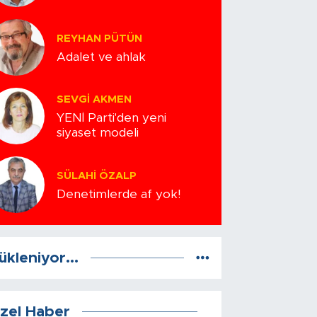
REYHAN PÜTÜN
Adalet ve ahlak
SEVGI AKMEN
YENİ Parti'den yeni
siyaset modeli
SÜLAHI ÖZALP
Denetimlerde af yok!
ükleniyor...
zel Haber