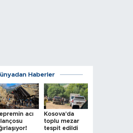
ünyadan Haberler
epremin acı
Kosova'da
ilançosu
toplu mezar
ğırlaşıyor!
tespit edildi