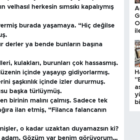
ın velhasıl herkesin sımsıkı kapalıymış
A
G
O
vermiş burada yaşamaya. “Hiç değilse
i
uş.
lur derler ya bende bunların başına
eri, kulakları, burunları çok hassasmış.
H
düzenin içinde yaşayıp gidiyorlarmış.
"
ini şaşkınlık içinde izler dururmuş.
a
usu başka türlüymüş.
y
den birinin malını çalmış. Sadece tek
b
ra ilan etmiş, “Filanca falancanın
emişler, o kadar uzaktan duyamazsın ki?
 adam. Gözüm var benim görüyorum…