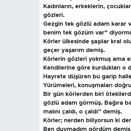
Kadınların, erkeklerin, çocuklar
gözleri.
Gezgin tek gözlü adam karar 
benim tek gözüm var” diyorm
Körler ülkesinde şaşılar kral o
geçer yaşarım demiş.
Körlerin gözleri yokmuş ama ell
Kendilerine göre kurdukları o 
Hayrete düşüren bu garip haller
Yürümeleri, konuşmaları doğr
Bir gün körlerden biri ötekiler
gözlü adam görmüş. Bağıra bağı
malını çaldı, o çaldı” demiş.
Körler; nerden biliyorsun ki d
Ben duymadım gördüm demiş