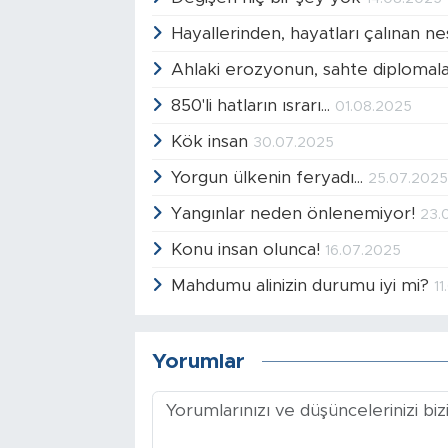
Hayallerinden, hayatları çalınan nes
Ahlaki erozyonun, sahte diplomala
850'li hatların ısrarı...
01.08.2025
Kök insan
30.07.2025
Yorgun ülkenin feryadı...
25.07.202
Yangınlar neden önlenemiyor!
23.
Konu insan olunca!
16.07.2025
Mahdumu alinizin durumu iyi mi?
1
Yorumlar