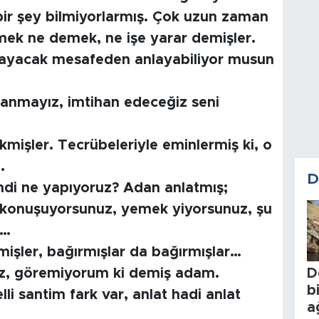
bir şey bilmiyorlarmış. Çok uzun zaman
mek ne demek, ne işe yarar demişler.
mayacak mesafeden anlayabiliyor musun
anmayız, imtihan edeceğiz seni
kmişler. Tecrübeleriyle eminlermiş ki, o
.
D
mdi ne yapıyoruz? Adan anlatmış;
 konuşuyorsunuz, yemek yiyorsunuz, şu
n…
rmişler, bağırmışlar da bağırmışlar…
D
niz, göremiyorum ki demiş adam.
b
lli santim fark var, anlat hadi anlat
a