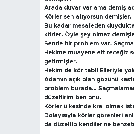
Arada duvar var ama demiş 
Körler sen atıyorsun demişler.
Bu kadar mesafeden duyduktan 
körler. Öyle şey olmaz demişl
Sende bir problem var. Saçmal
Hekime muayene ettireceğiz s
getirmişler.
Hekim de kör tabi! Elleriyle y
Adamın açık olan gözünü kas
problem burada… Saçmalaması
düzeltirim ben onu.
Körler ülkesinde kral olmak ist
Dolayısıyla körler görenleri a
da düzeltip kendilerine benzet
…