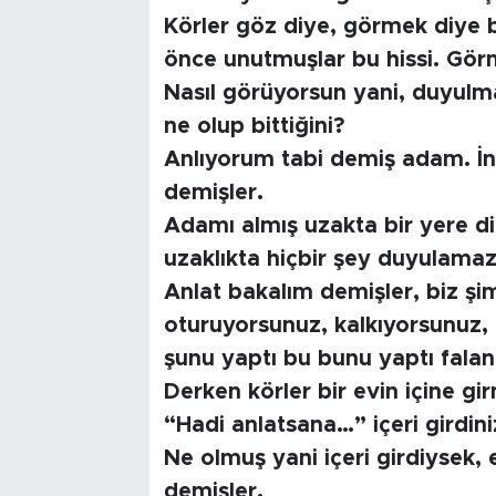
Körler göz diye, görmek diye 
önce unutmuşlar bu hissi. Gör
Nasıl görüyorsun yani, duyul
ne olup bittiğini?
Anlıyorum tabi demiş adam. İn
demişler.
Adamı almış uzakta bir yere di
uzaklıkta hiçbir şey duyulamaz
Anlat bakalım demişler, biz şi
oturuyorsunuz, kalkıyorsunuz,
şunu yaptı bu bunu yaptı fala
Derken körler bir evin içine gi
“Hadi anlatsana…” içeri girdi
Ne olmuş yani içeri girdiysek, e
demişler.