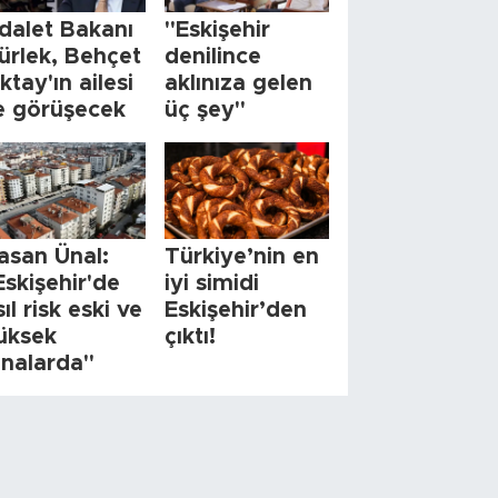
dalet Bakanı
"Eskişehir
ürlek, Behçet
denilince
ktay'ın ailesi
aklınıza gelen
le görüşecek
üç şey"
asan Ünal:
Türkiye’nin en
Eskişehir'de
iyi simidi
sıl risk eski ve
Eskişehir’den
üksek
çıktı!
inalarda"