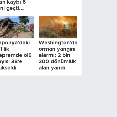
an kaybı 6
ini geçti...
aponya'daki
Washington'da
1'lik
orman yangını
epremde ölü
alarmı: 2 bin
ayısı 38'e
300 dönümlük
ükseldi
alan yandı