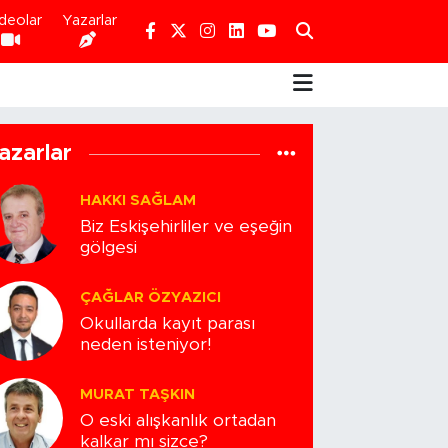
deolar
Yazarlar
azarlar
HAKKI SAĞLAM
Biz Eskişehirliler ve eşeğin
gölgesi
ÇAĞLAR ÖZYAZICI
Okullarda kayıt parası
neden isteniyor!
MURAT TAŞKIN
O eski alışkanlık ortadan
kalkar mı sizce?