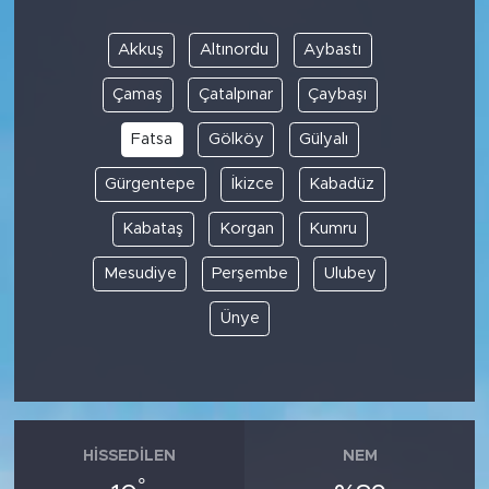
Akkuş
Altınordu
Aybastı
Çamaş
Çatalpınar
Çaybaşı
Fatsa
Gölköy
Gülyalı
Gürgentepe
İkizce
Kabadüz
Kabataş
Korgan
Kumru
Mesudiye
Perşembe
Ulubey
Ünye
HISSEDILEN
NEM
°