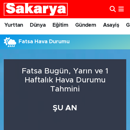
Yurttan
Eskişehir Nöbetçi Eczaneler
Yurttan
Dünya
Eğitim
Gündem
Asayiş
G
Dünya
Eskişehir Hava Durumu
Fatsa Hava Durumu
Eğitim
Eskişehir Namaz Vakitleri
Gündem
Eskişehir Trafik Yoğunluk Haritası
Fatsa Bugün, Yarın ve 1
Haftalık Hava Durumu
Eskişehirspor
Süper Lig Puan Durumu ve Fikstür
Tahmini
Spor
Tüm Manşetler
ŞU AN
Sağlık
Son Dakika Haberleri
Kültür Sanat
Haber Arşivi