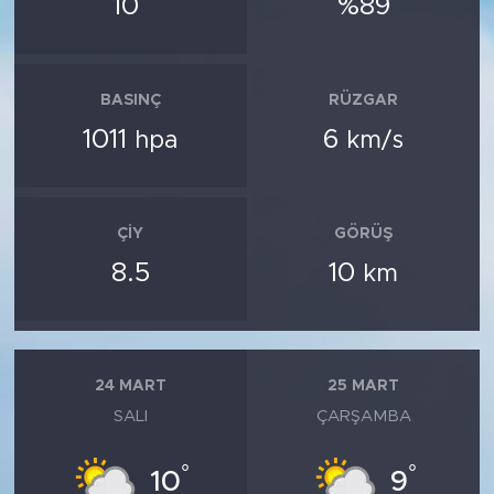
10
%89
BASINÇ
RÜZGAR
1011
6
hpa
km/s
ÇIY
GÖRÜŞ
8.5
10
km
24 MART
25 MART
SALI
ÇARŞAMBA
°
°
10
9