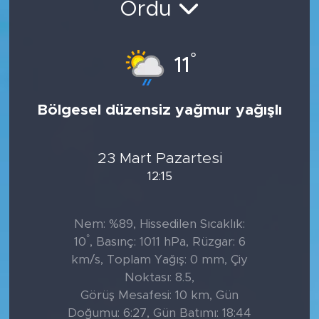
Ordu
Tarihçe
°
11
Resmi İlanlar
Söyleşi
Bölgesel düzensiz yağmur yağışlı
Foto Şaka
23 Mart Pazartesi
Teknoloji
12:15
Politika
Nem: %89, Hissedilen Sıcaklık:
°
10
, Basınç: 1011 hPa, Rüzgar: 6
km/s, Toplam Yağış: 0 mm, Çiy
Noktası: 8.5,
Görüş Mesafesi: 10 km, Gün
Doğumu: 6:27, Gün Batımı: 18:44