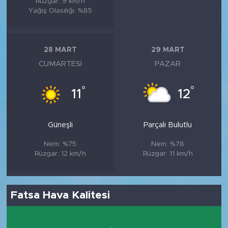
Rüzgar: 9 km/h
Yağış Olasılığı: %85
28 MART
29 MART
CUMARTESI
PAZAR
°
°
11
12
Güneşli
Parçalı Bulutlu
Nem: %75
Nem: %78
Rüzgar: 12 km/h
Rüzgar: 11 km/h
Fatsa Hava Kalitesi