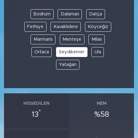
Bodrum
Dalaman
Datça
Fethiye
Kavaklıdere
Köyceğiz
Marmaris
Menteşe
Milas
Ortaca
Seydikemer
Ula
Yatağan
HISSEDILEN
NEM
°
13
%58