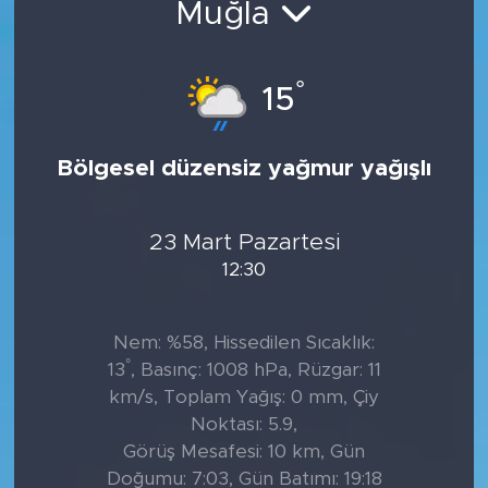
Muğla
Tarihçe
°
15
Resmi İlanlar
Söyleşi
Bölgesel düzensiz yağmur yağışlı
Foto Şaka
23 Mart Pazartesi
Teknoloji
12:30
Politika
Nem: %58, Hissedilen Sıcaklık:
°
13
, Basınç: 1008 hPa, Rüzgar: 11
km/s, Toplam Yağış: 0 mm, Çiy
Noktası: 5.9,
Görüş Mesafesi: 10 km, Gün
Doğumu: 7:03, Gün Batımı: 19:18