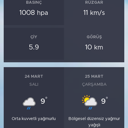
BASINÇ
RÜZGAR
1008
11
hpa
km/s
ÇIY
GÖRÜŞ
5.9
10
km
24 MART
25 MART
SALI
ÇARŞAMBA
°
°
9
9
Orta kuvvetli yağmurlu
Bölgesel düzensiz yağmur
yağışlı