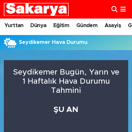
Yurttan
Eskişehir Nöbetçi Eczaneler
Yurttan
Dünya
Eğitim
Gündem
Asayiş
G
Dünya
Eskişehir Hava Durumu
Seydikemer Hava Durumu
Eğitim
Eskişehir Namaz Vakitleri
Gündem
Eskişehir Trafik Yoğunluk Haritası
Seydikemer Bugün, Yarın ve
1 Haftalık Hava Durumu
Eskişehirspor
Süper Lig Puan Durumu ve Fikstür
Tahmini
Spor
Tüm Manşetler
ŞU AN
Sağlık
Son Dakika Haberleri
Kültür Sanat
Haber Arşivi