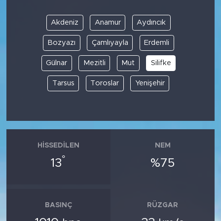
Akdeniz
Anamur
Aydıncık
Bozyazı
Çamlıyayla
Erdemli
Gülnar
Mezitli
Mut
Silifke
Tarsus
Toroslar
Yenişehir
HISSEDILEN
NEM
°
13
%75
BASINÇ
RÜZGAR