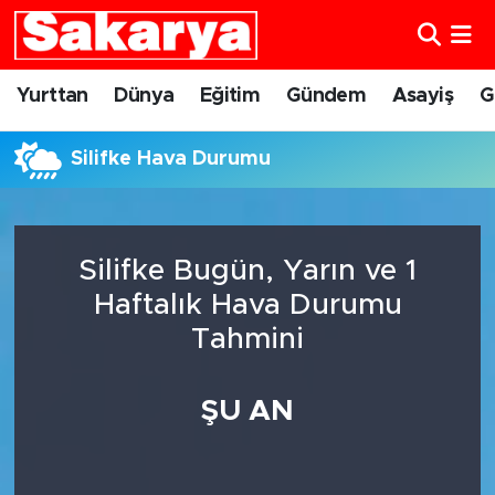
Yurttan
Eskişehir Nöbetçi Eczaneler
Yurttan
Dünya
Eğitim
Gündem
Asayiş
G
Dünya
Eskişehir Hava Durumu
Silifke Hava Durumu
Eğitim
Eskişehir Namaz Vakitleri
Gündem
Eskişehir Trafik Yoğunluk Haritası
Silifke Bugün, Yarın ve 1
Haftalık Hava Durumu
Eskişehirspor
Süper Lig Puan Durumu ve Fikstür
Tahmini
Spor
Tüm Manşetler
ŞU AN
Sağlık
Son Dakika Haberleri
Kültür Sanat
Haber Arşivi