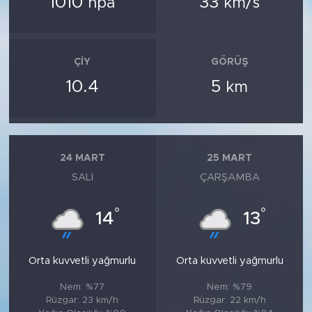
1010
33
hpa
km/s
ÇIY
GÖRÜŞ
10.4
5
km
24 MART
25 MART
SALI
ÇARŞAMBA
°
°
14
13
Orta kuvvetli yağmurlu
Orta kuvvetli yağmurlu
Nem: %77
Nem: %79
Rüzgar: 23 km/h
Rüzgar: 22 km/h