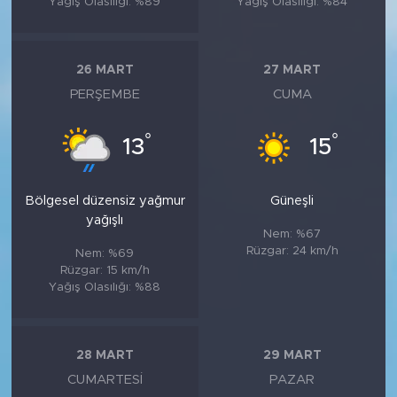
Yağış Olasılığı: %89
Yağış Olasılığı: %84
26 MART
27 MART
PERŞEMBE
CUMA
°
°
13
15
Bölgesel düzensiz yağmur
Güneşli
yağışlı
Nem: %67
Rüzgar: 24 km/h
Nem: %69
Rüzgar: 15 km/h
Yağış Olasılığı: %88
28 MART
29 MART
CUMARTESI
PAZAR