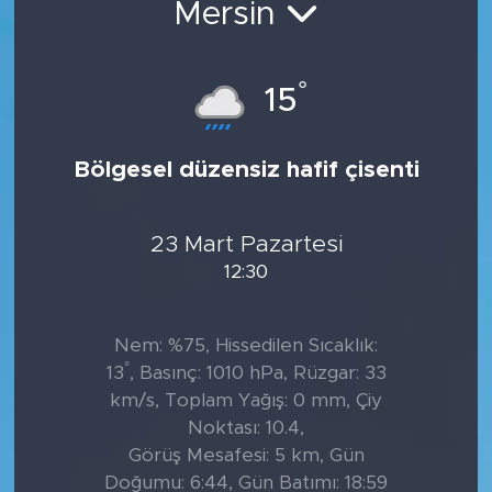
Mersin
Tarihçe
°
15
Resmi İlanlar
Söyleşi
Bölgesel düzensiz hafif çisenti
Foto Şaka
23 Mart Pazartesi
Teknoloji
12:30
Politika
Nem: %75, Hissedilen Sıcaklık:
°
13
, Basınç: 1010 hPa, Rüzgar: 33
km/s, Toplam Yağış: 0 mm, Çiy
Noktası: 10.4,
Görüş Mesafesi: 5 km, Gün
Doğumu: 6:44, Gün Batımı: 18:59