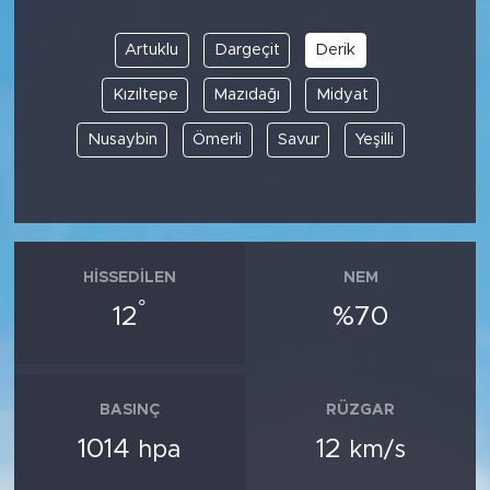
Artuklu
Dargeçit
Derik
Kızıltepe
Mazıdağı
Midyat
Nusaybin
Ömerli
Savur
Yeşilli
HISSEDILEN
NEM
°
12
%70
BASINÇ
RÜZGAR
1014
12
hpa
km/s