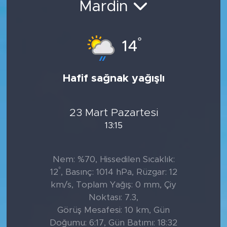
Mardin
Tarihçe
°
14
Resmi İlanlar
Söyleşi
Hafif sağnak yağışlı
Foto Şaka
23 Mart Pazartesi
Teknoloji
13:15
Politika
Nem: %70, Hissedilen Sıcaklık:
°
12
, Basınç: 1014 hPa, Rüzgar: 12
km/s, Toplam Yağış: 0 mm, Çiy
Noktası: 7.3,
Görüş Mesafesi: 10 km, Gün
Doğumu: 6:17, Gün Batımı: 18:32