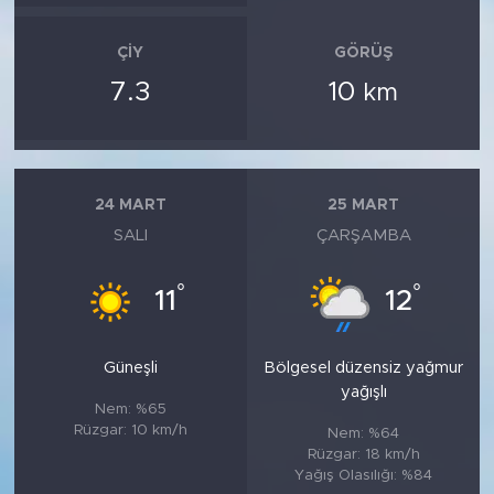
ÇIY
GÖRÜŞ
7.3
10
km
24 MART
25 MART
SALI
ÇARŞAMBA
°
°
11
12
Güneşli
Bölgesel düzensiz yağmur
yağışlı
Nem: %65
Rüzgar: 10 km/h
Nem: %64
Rüzgar: 18 km/h
Yağış Olasılığı: %84