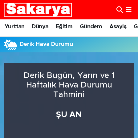
Yurttan
Eskişehir Nöbetçi Eczaneler
Yurttan
Dünya
Eğitim
Gündem
Asayiş
G
Dünya
Eskişehir Hava Durumu
Derik Hava Durumu
Eğitim
Eskişehir Namaz Vakitleri
Gündem
Eskişehir Trafik Yoğunluk Haritası
Derik Bugün, Yarın ve 1
Haftalık Hava Durumu
Eskişehirspor
Süper Lig Puan Durumu ve Fikstür
Tahmini
Spor
Tüm Manşetler
ŞU AN
Sağlık
Son Dakika Haberleri
Kültür Sanat
Haber Arşivi