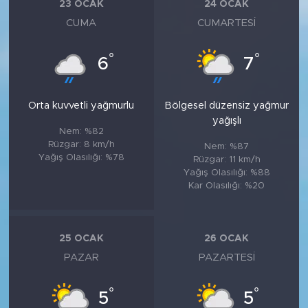
23 OCAK
24 OCAK
CUMA
CUMARTESI
°
°
6
7
Orta kuvvetli yağmurlu
Bölgesel düzensiz yağmur
yağışlı
Nem: %82
Rüzgar: 8 km/h
Nem: %87
Yağış Olasılığı: %78
Rüzgar: 11 km/h
Yağış Olasılığı: %88
Kar Olasılığı: %20
25 OCAK
26 OCAK
PAZAR
PAZARTESI
°
°
5
5