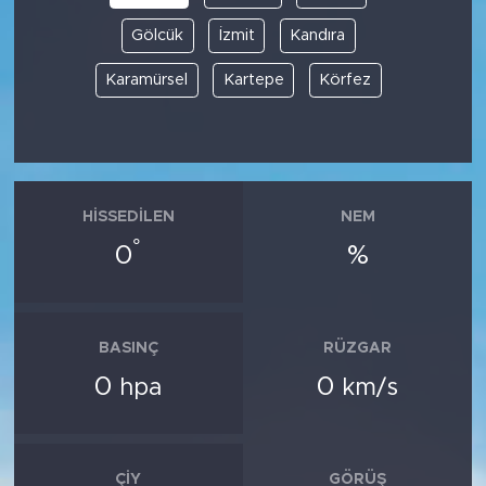
Gölcük
İzmit
Kandıra
Karamürsel
Kartepe
Körfez
HISSEDILEN
NEM
°
0
%
BASINÇ
RÜZGAR
0
0
hpa
km/s
ÇIY
GÖRÜŞ