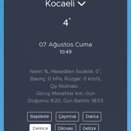
Kocaeli
Tarihçe
°
4
Resmi İlanlar
Söyleşi
07 Ağustos Cuma
10:49
Foto Şaka
Teknoloji
°
Nem: %, Hissedilen Sıcaklık: 0
,
Basınç: 0 hPa, Rüzgar: 0 km/s,
Politika
Çiy Noktası: ,
Görüş Mesafesi: km, Gün
Doğumu: 8:20, Gün Batımı: 18:03
Başiskele
Çayırova
Darıca
Derince
Dilovası
Gebze