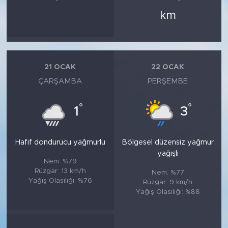
km
21 OCAK
22 OCAK
ÇARŞAMBA
PERŞEMBE
°
°
1
3
Hafif dondurucu yağmurlu
Bölgesel düzensiz yağmur
yağışlı
Nem: %79
Rüzgar: 13 km/h
Nem: %77
Yağış Olasılığı: %76
Rüzgar: 9 km/h
Yağış Olasılığı: %88