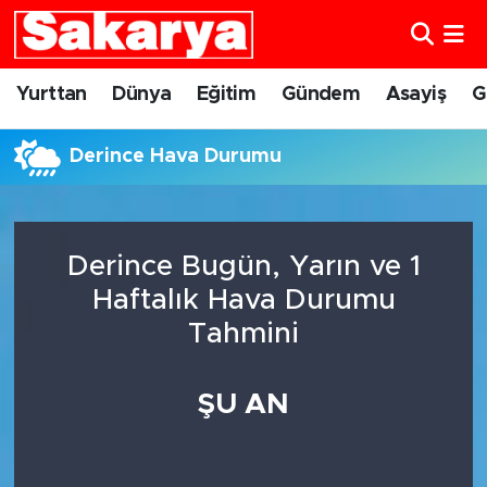
Yurttan
Eskişehir Nöbetçi Eczaneler
Yurttan
Dünya
Eğitim
Gündem
Asayiş
G
Dünya
Eskişehir Hava Durumu
Derince Hava Durumu
Eğitim
Eskişehir Namaz Vakitleri
Gündem
Eskişehir Trafik Yoğunluk Haritası
Derince Bugün, Yarın ve 1
Haftalık Hava Durumu
Eskişehirspor
Süper Lig Puan Durumu ve Fikstür
Tahmini
Spor
Tüm Manşetler
ŞU AN
Sağlık
Son Dakika Haberleri
Kültür Sanat
Haber Arşivi