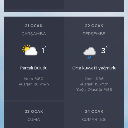
21 OCAK
22 OCAK
ÇARŞAMBA
PERŞEMBE
°
°
1
3
Parçalı Bulutlu
Orta kuvvetli yağmurlu
Nem: %80
Nem: %86
Rüzgar: 26 km/h
Rüzgar: 15 km/h
Yağış Olasılığı: %89
23 OCAK
24 OCAK
CUMA
CUMARTESI