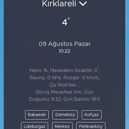
Kırklareli
Tarihçe
°
4
Resmi İlanlar
Söyleşi
09 Ağustos Pazar
10:22
Foto Şaka
Teknoloji
°
Nem: %, Hissedilen Sıcaklık: 0
,
Basınç: 0 hPa, Rüzgar: 0 km/s,
Politika
Çiy Noktası: ,
Görüş Mesafesi: km, Gün
Doğumu: 8:32, Gün Batımı: 18:11
Babaeski
Demirköy
Kofçaz
Lüleburgaz
Merkez
Pehlivanköy