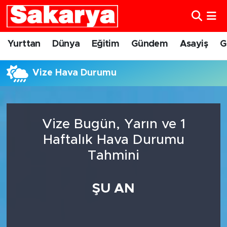
Yurttan
Eskişehir Nöbetçi Eczaneler
Yurttan
Dünya
Eğitim
Gündem
Asayiş
G
Dünya
Eskişehir Hava Durumu
Vize Hava Durumu
Eğitim
Eskişehir Namaz Vakitleri
Gündem
Eskişehir Trafik Yoğunluk Haritası
Vize Bugün, Yarın ve 1
Haftalık Hava Durumu
Eskişehirspor
Süper Lig Puan Durumu ve Fikstür
Tahmini
Spor
Tüm Manşetler
ŞU AN
Sağlık
Son Dakika Haberleri
Kültür Sanat
Haber Arşivi