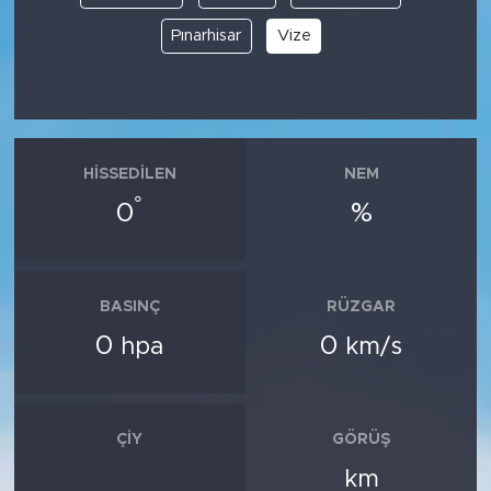
Pınarhisar
Vize
HISSEDILEN
NEM
°
0
%
BASINÇ
RÜZGAR
0
0
hpa
km/s
ÇIY
GÖRÜŞ
km