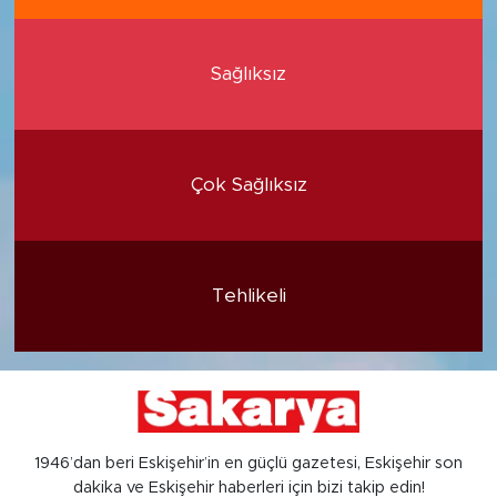
Sağlıksız
Çok Sağlıksız
Tehlikeli
1946’dan beri Eskişehir’in en güçlü gazetesi, Eskişehir son
dakika ve Eskişehir haberleri için bizi takip edin!