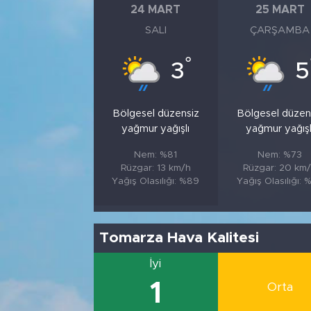
24 MART
25 MART
SALI
ÇARŞAMBA
°
3
5
Bölgesel düzensiz
Bölgesel düzen
yağmur yağışlı
yağmur yağışl
Nem: %81
Nem: %73
Rüzgar: 13 km/h
Rüzgar: 20 km
Yağış Olasılığı: %89
Yağış Olasılığı: 
Tomarza Hava Kalitesi
İyi
1
Orta