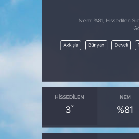
Tarihçe
Nem: %81, Hissedilen Sıc
Resmi İlanlar
Gö
Söyleşi
Akkışla
Bünyan
Develi
Foto Şaka
Teknoloji
Politika
HISSEDILEN
NEM
°
3
%81