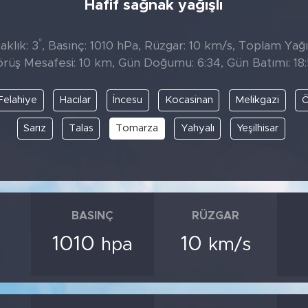
Hafif sağnak yağışlı
°
aklık: 3
, Basınç: 1010 hPa, Rüzgar: 10 km/s, Toplam Yağıs
rüş Mesafesi: 10 km, Gün Doğumu: 6:34, Gün Batımı: 18
Felahiye
Hacılar
İncesu
Kocasinan
Melikgazi
Ö
Sarız
Talas
Tomarza
Yahyalı
Yeşilhisar
BASINÇ
RÜZGAR
1010
10
hpa
km/s