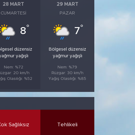
28 MART
29 MART
CUMARTESI
PAZAR
°
°
8
7
lgesel düzensiz
Bölgesel düzensiz
yağmur yağışlı
yağmur yağışlı
Nem: %72
Nem: %79
üzgar: 20 km/h
Rüzgar: 30 km/h
ğış Olasılığı: %52
Yağış Olasılığı: %85
Çok Sağlıksız
Tehlikeli