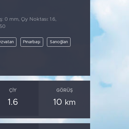
̧: 0 mm, Çiy Noktası: 1.6,
:50
zvatan
Pınarbaşı
Sarıoğlan
ÇIY
GÖRÜŞ
1.6
10
km