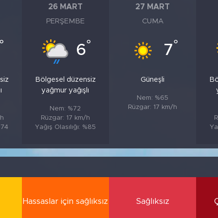
26 MART
27 MART
PERŞEMBE
CUMA
°
°
°
6
7
siz
Bölgesel düzensiz
Güneşli
Bö
ı
yağmur yağışlı
Nem: %65
Rüzgar: 17 km/h
Nem: %72
/h
Rüzgar: 17 km/h
R
%74
Yağış Olasılığı: %85
Ya
Hassaslar için sağlıksız
Sağlıksız