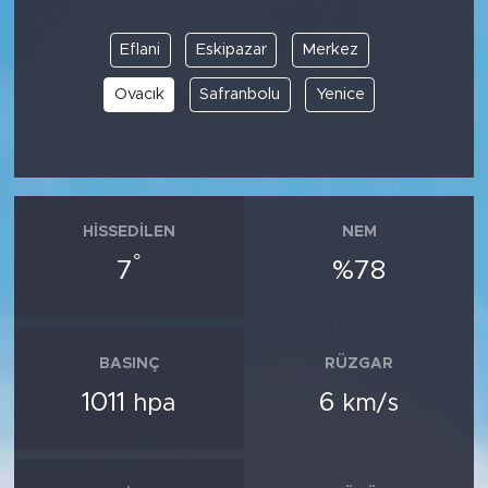
Eflani
Eskipazar
Merkez
Ovacık
Safranbolu
Yenice
HISSEDILEN
NEM
°
7
%78
BASINÇ
RÜZGAR
1011
6
hpa
km/s