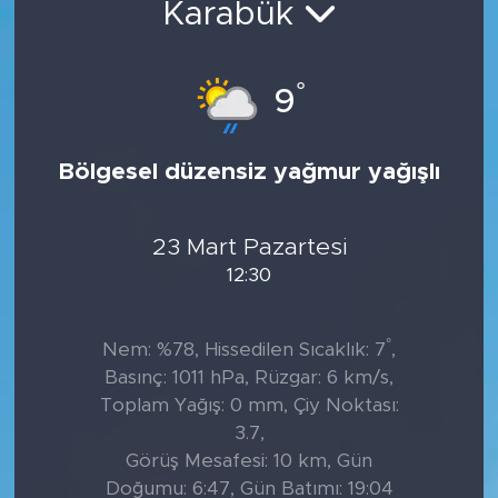
Karabük
Tarihçe
°
9
Resmi İlanlar
Söyleşi
Bölgesel düzensiz yağmur yağışlı
Foto Şaka
23 Mart Pazartesi
Teknoloji
12:30
Politika
°
Nem: %78, Hissedilen Sıcaklık: 7
,
Basınç: 1011 hPa, Rüzgar: 6 km/s,
Toplam Yağış: 0 mm, Çiy Noktası:
3.7,
Görüş Mesafesi: 10 km, Gün
Doğumu: 6:47, Gün Batımı: 19:04