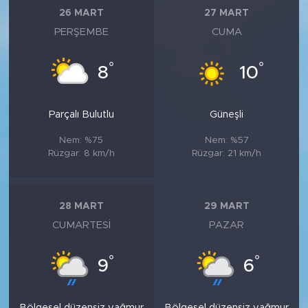
26 MART
27 MART
PERŞEMBE
CUMA
°
°
8
10
Parçalı Bulutlu
Güneşli
Nem: %75
Nem: %57
Rüzgar: 8 km/h
Rüzgar: 21 km/h
28 MART
29 MART
CUMARTESI
PAZAR
°
°
9
6
Bölgesel düzensiz yağmur
Bölgesel düzensiz yağmur