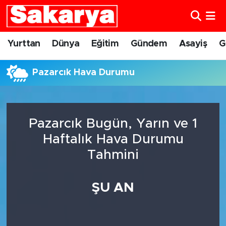
Yurttan
Eskişehir Nöbetçi Eczaneler
Yurttan
Dünya
Eğitim
Gündem
Asayiş
G
Dünya
Eskişehir Hava Durumu
Pazarcık Hava Durumu
Eğitim
Eskişehir Namaz Vakitleri
Gündem
Eskişehir Trafik Yoğunluk Haritası
Pazarcık Bugün, Yarın ve 1
Haftalık Hava Durumu
Eskişehirspor
Süper Lig Puan Durumu ve Fikstür
Tahmini
Spor
Tüm Manşetler
ŞU AN
Sağlık
Son Dakika Haberleri
Kültür Sanat
Haber Arşivi