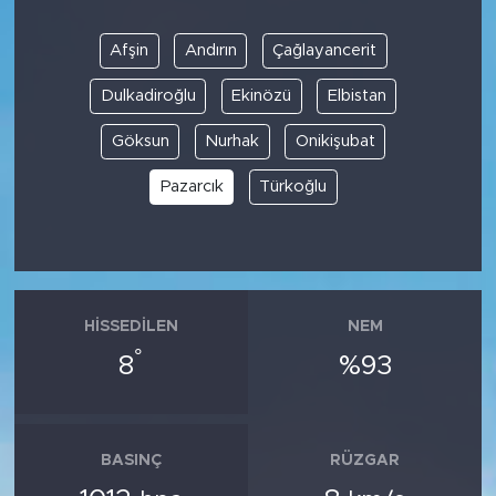
Afşin
Andırın
Çağlayancerit
Dulkadiroğlu
Ekinözü
Elbistan
Göksun
Nurhak
Onikişubat
Pazarcık
Türkoğlu
HISSEDILEN
NEM
°
8
%93
BASINÇ
RÜZGAR