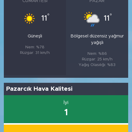
CUMARTESI
PAZAR
°
°
11
11
Güneşli
Bölgesel düzensiz yağmur
yağışlı
Nem: %78
Rüzgar: 31 km/h
Nem: %86
Rüzgar: 25 km/h
Yağış Olasılığı: %83
Pazarcık Hava Kalitesi
İyi
1