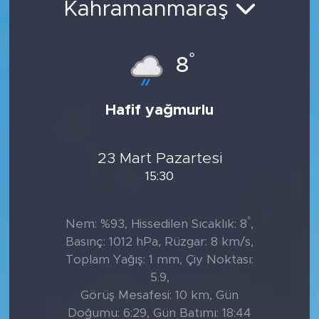
Kahramanmaraş
Tarihçe
°
8
Resmi İlanlar
Söyleşi
Hafif yağmurlu
Foto Şaka
23 Mart Pazartesi
Teknoloji
15:30
Politika
°
Nem: %93, Hissedilen Sıcaklık: 8
,
Basınç: 1012 hPa, Rüzgar: 8 km/s,
Toplam Yağış: 1 mm, Çiy Noktası:
5.9,
Görüş Mesafesi: 10 km, Gün
Doğumu: 6:29, Gün Batımı: 18:44