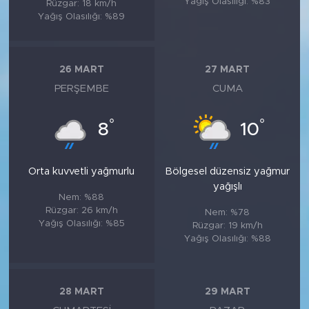
Yağış Olasılığı: %83
Rüzgar: 18 km/h
Yağış Olasılığı: %89
26 MART
27 MART
PERŞEMBE
CUMA
°
°
8
10
Orta kuvvetli yağmurlu
Bölgesel düzensiz yağmur
yağışlı
Nem: %88
Rüzgar: 26 km/h
Nem: %78
Yağış Olasılığı: %85
Rüzgar: 19 km/h
Yağış Olasılığı: %88
28 MART
29 MART