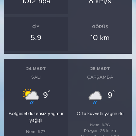
1012
8
hpa
km/s
ÇIY
GÖRÜŞ
5.9
10
km
24 MART
25 MART
SALI
ÇARŞAMBA
°
°
9
9
Bölgesel düzensiz yağmur
Orta kuvvetli yağmurlu
yağışlı
Nem: %78
Rüzgar: 26 km/h
Nem: %77