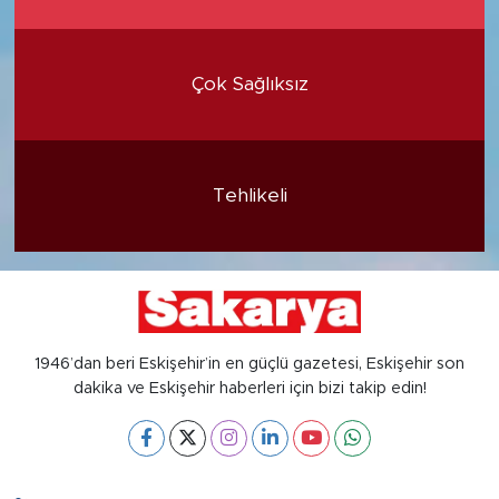
Çok Sağlıksız
Tehlikeli
1946’dan beri Eskişehir’in en güçlü gazetesi, Eskişehir son
dakika ve Eskişehir haberleri için bizi takip edin!