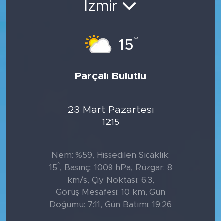
İzmir
Tarihçe
°
15
Resmi İlanlar
Söyleşi
Parçalı Bulutlu
Foto Şaka
23 Mart Pazartesi
Teknoloji
12:15
Politika
Nem: %59, Hissedilen Sıcaklık:
°
15
, Basınç: 1009 hPa, Rüzgar: 8
km/s, Çiy Noktası: 6.3,
Görüş Mesafesi: 10 km, Gün
Doğumu: 7:11, Gün Batımı: 19:26