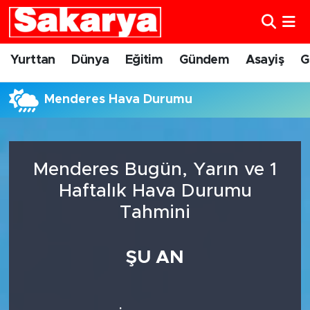
Yurttan
Eskişehir Nöbetçi Eczaneler
Yurttan
Dünya
Eğitim
Gündem
Asayiş
G
Dünya
Eskişehir Hava Durumu
Menderes Hava Durumu
Eğitim
Eskişehir Namaz Vakitleri
Gündem
Eskişehir Trafik Yoğunluk Haritası
Menderes Bugün, Yarın ve 1
Haftalık Hava Durumu
Eskişehirspor
Süper Lig Puan Durumu ve Fikstür
Tahmini
Spor
Tüm Manşetler
ŞU AN
Sağlık
Son Dakika Haberleri
Kültür Sanat
Haber Arşivi