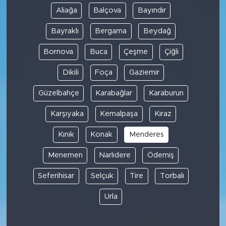
Aliağa
Balçova
Bayındır
Bayraklı
Bergama
Beydağ
Bornova
Buca
Çeşme
Çiğli
Dikili
Foça
Gaziemir
Güzelbahçe
Karabağlar
Karaburun
Karşıyaka
Kemalpaşa
Kiraz
Kınık
Konak
Menderes
Menemen
Narlıdere
Ödemiş
Seferihisar
Selçuk
Tire
Torbalı
Urla