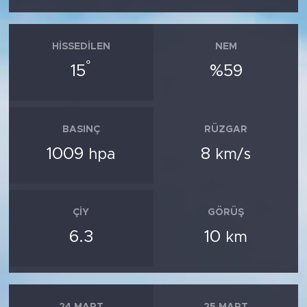
HISSEDILEN
NEM
°
15
%59
BASINÇ
RÜZGAR
1009
8
hpa
km/s
ÇIY
GÖRÜŞ
6.3
10
km