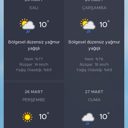
24 MART
25 MART
SALI
ÇARŞAMBA
°
°
10
10
Bölgesel düzensiz yağmur
Bölgesel düzensiz yağmur
yağışlı
yağışlı
Nem: %77
Nem: %78
Rüzgar: 14 km/h
Rüzgar: 18 km/h
Yağış Olasılığı: %89
Yağış Olasılığı: %89
26 MART
27 MART
PERŞEMBE
CUMA
°
°
10
10