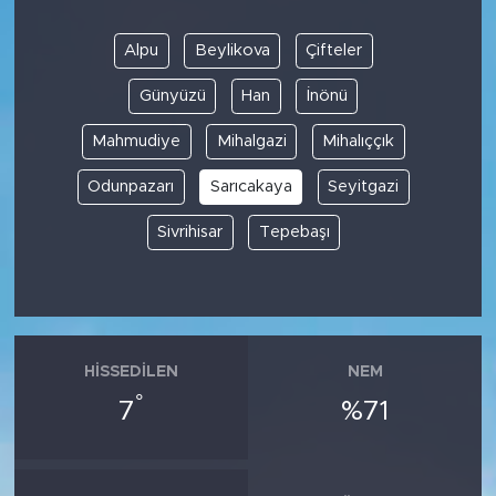
Alpu
Beylikova
Çifteler
Günyüzü
Han
İnönü
Mahmudiye
Mihalgazi
Mihalıççık
Odunpazarı
Sarıcakaya
Seyitgazi
Sivrihisar
Tepebaşı
HISSEDILEN
NEM
°
7
%71