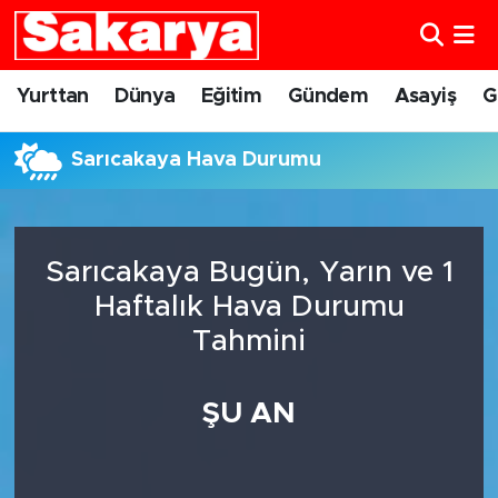
Yurttan
Eskişehir Nöbetçi Eczaneler
Yurttan
Dünya
Eğitim
Gündem
Asayiş
G
Dünya
Eskişehir Hava Durumu
Sarıcakaya Hava Durumu
Eğitim
Eskişehir Namaz Vakitleri
Gündem
Eskişehir Trafik Yoğunluk Haritası
Sarıcakaya Bugün, Yarın ve 1
Haftalık Hava Durumu
Eskişehirspor
Süper Lig Puan Durumu ve Fikstür
Tahmini
Spor
Tüm Manşetler
ŞU AN
Sağlık
Son Dakika Haberleri
Kültür Sanat
Haber Arşivi