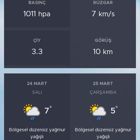
BASINÇ
RÜZGAR
1011
7
hpa
km/s
ÇIY
GÖRÜŞ
3.3
10
km
24 MART
25 MART
SALI
ÇARŞAMBA
°
°
7
5
Bölgesel düzensiz yağmur
Bölgesel düzensiz yağmur
yağışlı
yağışlı