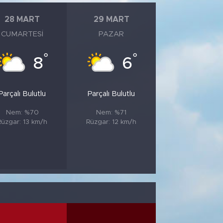
28 MART
29 MART
CUMARTESI
PAZAR
°
°
8
6
Parçalı Bulutlu
Parçalı Bulutlu
Nem: %70
Nem: %71
Rüzgar: 13 km/h
Rüzgar: 12 km/h