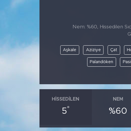
Tarihçe
Resmi İlanlar
Nem: %60, Hissedilen Sıca
G
Söyleşi
Aşkale
Aziziye
Çat
Hı
Foto Şaka
Palandöken
Pasi
Teknoloji
Politika
HISSEDILEN
NEM
°
5
%60