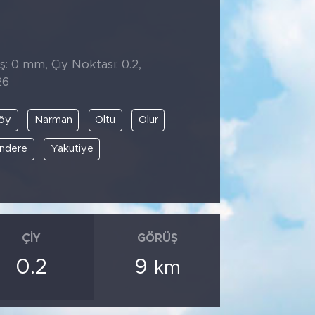
̧: 0 mm, Çiy Noktası: 0.2,
26
öy
Narman
Oltu
Olur
ndere
Yakutiye
ÇIY
GÖRÜŞ
0.2
9
km