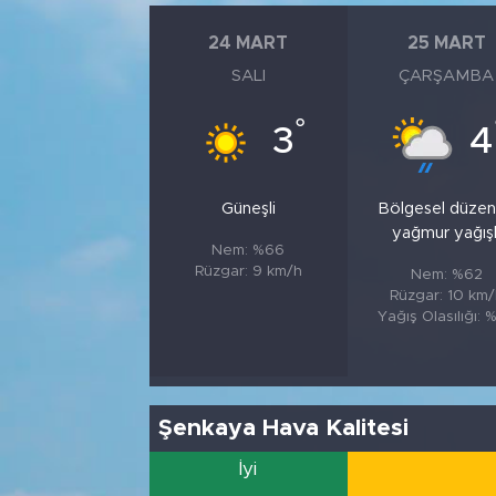
24 MART
25 MART
SALI
ÇARŞAMBA
°
3
4
Güneşli
Bölgesel düzen
yağmur yağışl
Nem: %66
Rüzgar: 9 km/h
Nem: %62
Rüzgar: 10 km/
Yağış Olasılığı: 
Şenkaya Hava Kalitesi
İyi