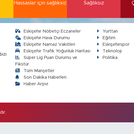
Hassaslar için sağlıksız
Sağlıksız
Eskişehir Nöbetçi Eczaneler
Yurttan
Eskişehir Hava Durumu
Eğitim
Eskişehir Namaz Vakitleri
Eskişehirspor
Eskişehir Trafik Yoğunluk Haritası
Teknoloji
bizi
Süper Lig Puan Durumu ve
Politika
Fikstür
Tüm Manşetler
Son Dakika Haberleri
Haber Arşivi
ır.