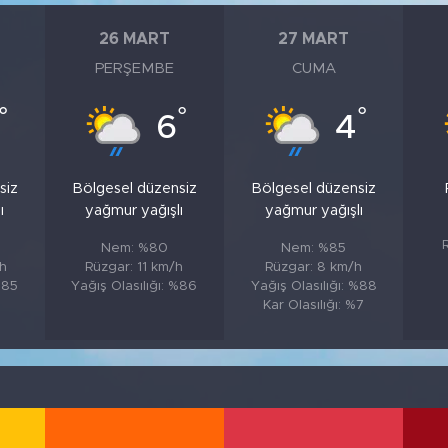
26 MART
27 MART
PERŞEMBE
CUMA
°
°
°
6
4
siz
Bölgesel düzensiz
Bölgesel düzensiz
ı
yağmur yağışlı
yağmur yağışlı
Nem: %80
Nem: %85
h
Rüzgar: 11 km/h
Rüzgar: 8 km/h
%85
Yağış Olasılığı: %86
Yağış Olasılığı: %88
Kar Olasılığı: %7