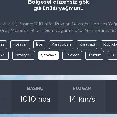
Bölgesel düzensiz gök
gürültülü yağmurlu
°
klık: 5
, Basınç: 1010 hPa, Rüzgar: 14 km/s, Toplam Yağıs
örüş Mesafesi: 9 km, Gün Doğumu: 6:10, Gün Batımı: 18:
nıs
Horasan
İspir
Karaçoban
Karayazı
Köprük
nler
Pazaryolu
Şenkaya
Tekman
Tortum
Uzu
BASINÇ
RÜZGAR
1010
14
hpa
km/s