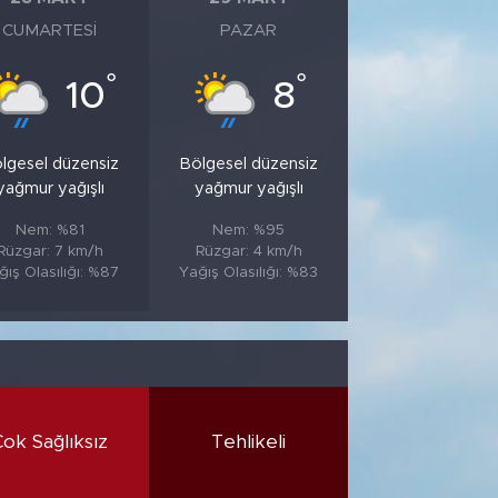
CUMARTESI
PAZAR
°
°
10
8
lgesel düzensiz
Bölgesel düzensiz
yağmur yağışlı
yağmur yağışlı
Nem: %81
Nem: %95
Rüzgar: 7 km/h
Rüzgar: 4 km/h
ğış Olasılığı: %87
Yağış Olasılığı: %83
Çok Sağlıksız
Tehlikeli