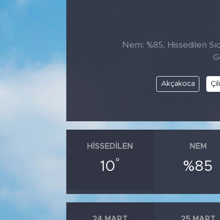
Tarihçe
Resmi İlanlar
Nem: %85, Hissedilen Sıca
G
Söyleşi
Akçakoca
Çil
Foto Şaka
Teknoloji
Politika
HISSEDILEN
NEM
°
10
%85
24 MART
25 MART