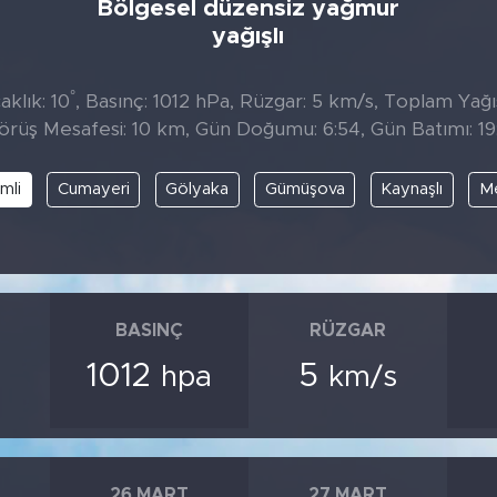
Bölgesel düzensiz yağmur
yağışlı
°
klık: 10
, Basınç: 1012 hPa, Rüzgar: 5 km/s, Toplam Yağıs
örüş Mesafesi: 10 km, Gün Doğumu: 6:54, Gün Batımı: 19:
imli
Cumayeri
Gölyaka
Gümüşova
Kaynaşlı
M
BASINÇ
RÜZGAR
1012
5
hpa
km/s
26 MART
27 MART