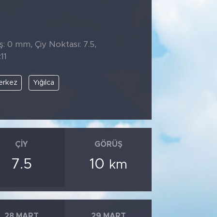
̧: 0 mm, Çiy Noktası: 7.5,
11
erkez
Yığılca
ÇIY
GÖRÜŞ
7.5
10
km
28 MART
29 MART