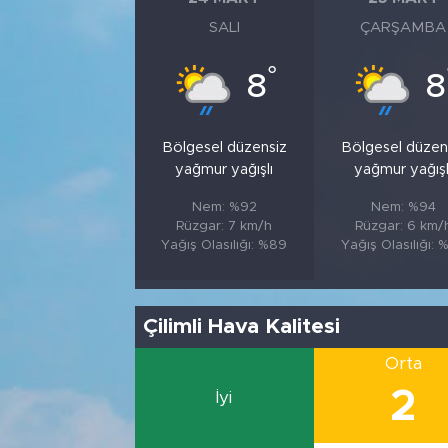
SALI
ÇARŞAMBA
°
8
8
Bölgesel düzensiz
Bölgesel düzen
yağmur yağışlı
yağmur yağışl
Nem: %92
Nem: %94
Rüzgar: 7 km/h
Rüzgar: 6 km/
Yağış Olasılığı: %89
Yağış Olasılığı: 
Çilimli Hava Kalitesi
Orta
2
İyi