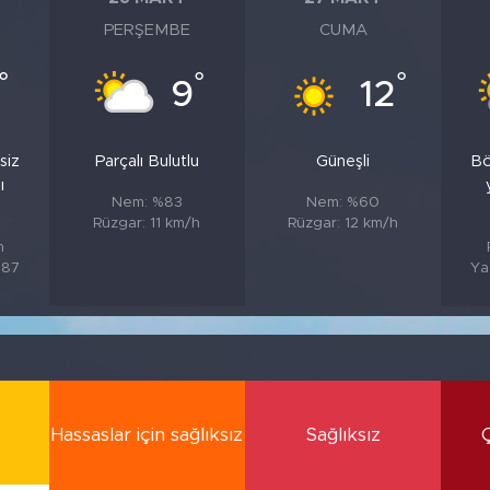
PERŞEMBE
CUMA
°
°
°
9
12
siz
Parçalı Bulutlu
Güneşli
Bö
ı
Nem: %83
Nem: %60
Rüzgar: 11 km/h
Rüzgar: 12 km/h
h
%87
Ya
Hassaslar için sağlıksız
Sağlıksız