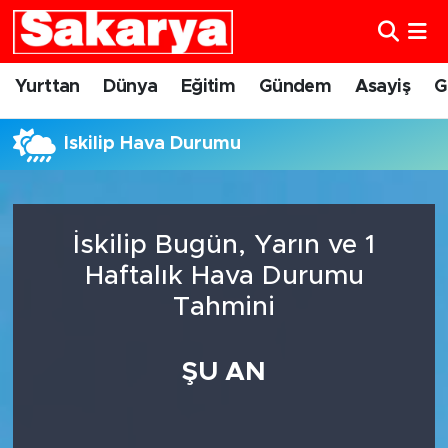
Yurttan
Eskişehir Nöbetçi Eczaneler
Yurttan
Dünya
Eğitim
Gündem
Asayiş
G
Dünya
Eskişehir Hava Durumu
İskilip Hava Durumu
Eğitim
Eskişehir Namaz Vakitleri
Gündem
Eskişehir Trafik Yoğunluk Haritası
İskilip Bugün, Yarın ve 1
Haftalık Hava Durumu
Eskişehirspor
Süper Lig Puan Durumu ve Fikstür
Tahmini
Spor
Tüm Manşetler
ŞU AN
Sağlık
Son Dakika Haberleri
Kültür Sanat
Haber Arşivi