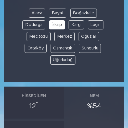
Alaca
Bayat
Boğazkale
Dodurga
İskilip
Kargı
Laçin
Mecitözü
Merkez
Oğuzlar
Ortaköy
Osmancık
Sungurlu
Uğurludağ
HISSEDILEN
NEM
°
12
%54