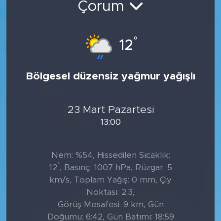
Çorum
Tarihçe
°
12
Resmi İlanlar
Söyleşi
Bölgesel düzensiz yağmur yağışlı
Foto Şaka
23 Mart Pazartesi
Teknoloji
13:00
Politika
Nem: %54, Hissedilen Sıcaklık:
°
12
, Basınç: 1007 hPa, Rüzgar: 5
km/s, Toplam Yağış: 0 mm, Çiy
Noktası: 2.3,
Görüş Mesafesi: 9 km, Gün
Doğumu: 6:42, Gün Batımı: 18:59