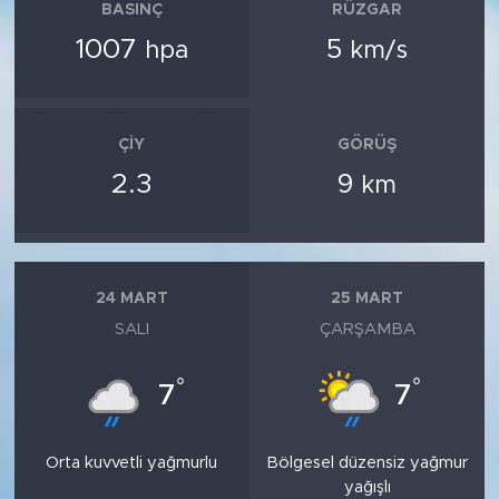
BASINÇ
RÜZGAR
1007
5
hpa
km/s
ÇIY
GÖRÜŞ
2.3
9
km
24 MART
25 MART
SALI
ÇARŞAMBA
°
°
7
7
Orta kuvvetli yağmurlu
Bölgesel düzensiz yağmur
yağışlı