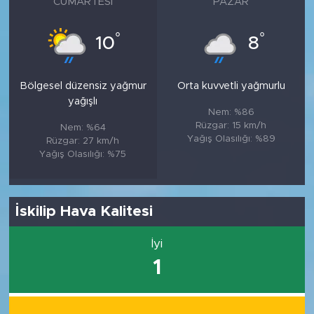
CUMARTESI
PAZAR
°
°
10
8
Bölgesel düzensiz yağmur
Orta kuvvetli yağmurlu
yağışlı
Nem: %86
Rüzgar: 15 km/h
Nem: %64
Yağış Olasılığı: %89
Rüzgar: 27 km/h
Yağış Olasılığı: %75
İskilip Hava Kalitesi
İyi
1