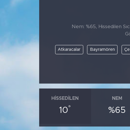
Tarihçe
Resmi İlanlar
Nem: %65, Hissedilen Sıca
Gö
Söyleşi
Atkaracalar
Bayramören
Çe
Foto Şaka
Teknoloji
Politika
HISSEDILEN
NEM
°
10
%65