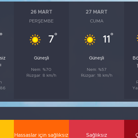
26 MART
27 MART
PERŞEMBE
CUMA
°
°
°
7
11
siz
Güneşli
Güneşli
Bö
ı
Nem: %70
Nem: %57
Rüzgar: 8 km/h
Rüzgar: 18 km/h
h
%86
Ya
Hassaslar için sağlıksız
Sağlıksız