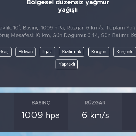
Bölgesel düzensiz yağmur
yağışlı
°
klık: 10
, Basınç: 1009 hPa, Rüzgar: 6 km/s, Toplam Yağıs
rüş Mesafesi: 10 km, Gün Doğumu: 6:44, Gün Batımı: 19
rkeş
Eldivan
Ilgaz
Kızılırmak
Korgun
Kurşunlu
Yapraklı
BASINÇ
RÜZGAR
1009
6
hpa
km/s