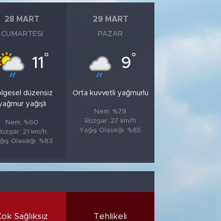
28 MART
29 MART
CUMARTESI
PAZAR
°
°
11
9
lgesel düzensiz
Orta kuvvetli yağmurlu
yağmur yağışlı
Nem: %79
Rüzgar: 27 km/h
Nem: %60
Yağış Olasılığı: %85
Rüzgar: 21 km/h
ğış Olasılığı: %83
Çok Sağlıksız
Tehlikeli