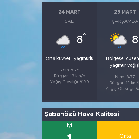
24 MART
25 MART
SALI
ÇARŞAMBA
°
8
8
Orta kuvvetli yağmurlu
Bölgesel düzen
yağmur yağışl
Nem: %79
Rüzgar: 13 km/h
Nem: %77
Yağış Olasılığı: %89
Rüzgar: 12 km/
Yağış Olasılığı: 
Şabanözü Hava Kalitesi
İyi
Orta