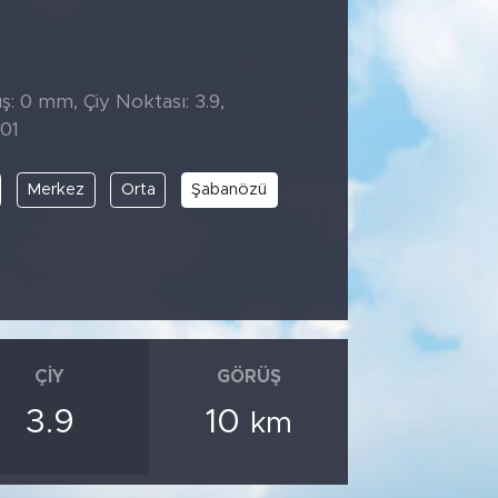
̧: 0 mm, Çiy Noktası: 3.9,
:01
Merkez
Orta
Şabanözü
ÇIY
GÖRÜŞ
3.9
10
km