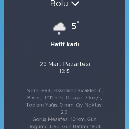
Bolu
Tarihçe
°
5
Resmi İlanlar
Söyleşi
Hafif karlı
Foto Şaka
23 Mart Pazartesi
Teknoloji
12:15
Politika
°
Nem: %94, Hissedilen Sıcaklık: 3
,
Basınç: 1011 hPa, Rüzgar: 7 km/s,
Toplam Yağış: 0 mm, Çiy Noktası:
2.9,
Görüş Mesafesi: 10 km, Gün
Doğumu: 6:50, Gün Batımı: 19:06