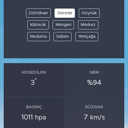
Dörtdivan
Gerede
Göynük
Kıbrıscık
Mengen
Merkez
Mudurnu
Seben
Yeniçağa
HISSEDILEN
NEM
°
3
%94
BASINÇ
RÜZGAR
1011
7
hpa
km/s