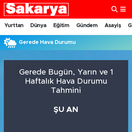
Yurttan
Eskişehir Nöbetçi Eczaneler
Yurttan
Dünya
Eğitim
Gündem
Asayiş
G
Dünya
Eskişehir Hava Durumu
Gerede Hava Durumu
Eğitim
Eskişehir Namaz Vakitleri
Gündem
Eskişehir Trafik Yoğunluk Haritası
Gerede Bugün, Yarın ve 1
Haftalık Hava Durumu
Eskişehirspor
Süper Lig Puan Durumu ve Fikstür
Tahmini
Spor
Tüm Manşetler
ŞU AN
Sağlık
Son Dakika Haberleri
Kültür Sanat
Haber Arşivi