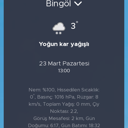
Bingöl
Tarihçe
°
3
Resmi İlanlar
Söyleşi
Yoğun kar yağışlı
Foto Şaka
23 Mart Pazartesi
Teknoloji
13:00
Politika
Nem: %100, Hissedilen Sıcaklık:
°
0
, Basınç: 1016 hPa, Rüzgar: 8
km/s, Toplam Yağış: 0 mm, Çiy
Noktası: 2.2,
Görüş Mesafesi: 2 km, Gün
Doğumu: 6:17, Gün Batımı: 18:32