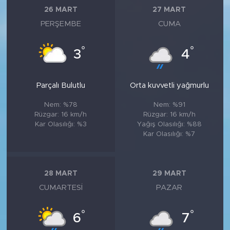
26 MART
27 MART
PERŞEMBE
CUMA
°
°
3
4
Parçalı Bulutlu
Orta kuvvetli yağmurlu
Nem: %78
Nem: %91
Rüzgar: 16 km/h
Rüzgar: 16 km/h
Kar Olasılığı: %3
Yağış Olasılığı: %88
Kar Olasılığı: %7
28 MART
29 MART
CUMARTESI
PAZAR
°
°
6
7