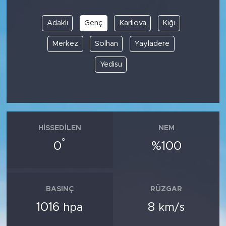
Adaklı
Genç
Karlıova
Kiğı
Merkez
Solhan
Yayladere
Yedisu
HISSEDILEN
NEM
°
0
%100
BASINÇ
RÜZGAR
1016
8
hpa
km/s