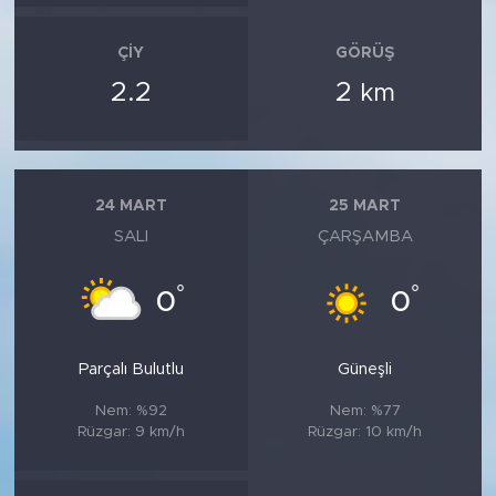
ÇIY
GÖRÜŞ
2.2
2
km
24 MART
25 MART
SALI
ÇARŞAMBA
°
°
0
0
Parçalı Bulutlu
Güneşli
Nem: %92
Nem: %77
Rüzgar: 9 km/h
Rüzgar: 10 km/h