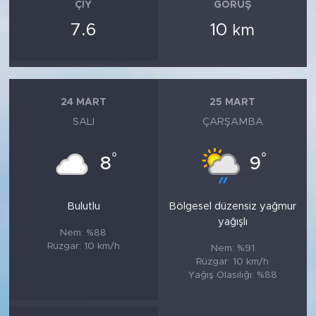
ÇIY
GÖRÜŞ
7.6
10
km
24 MART
25 MART
SALI
ÇARŞAMBA
°
°
8
9
Bulutlu
Bölgesel düzensiz yağmur
yağışlı
Nem: %88
Rüzgar: 10 km/h
Nem: %91
Rüzgar: 10 km/h
Yağış Olasılığı: %88