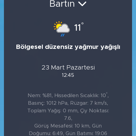
Bartın
Tarihçe
°
11
Resmi İlanlar
Söyleşi
Bölgesel düzensiz yağmur yağışlı
Foto Şaka
23 Mart Pazartesi
Teknoloji
12:45
Politika
°
Nem: %81, Hissedilen Sıcaklık: 10
,
Basınç: 1012 hPa, Rüzgar: 7 km/s,
Toplam Yağış: 0 mm, Çiy Noktası:
7.6,
Görüş Mesafesi: 10 km, Gün
Doğumu: 6:49, Gün Batımı: 19:06