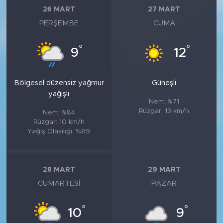
26 MART
27 MART
PERŞEMBE
CUMA
°
°
9
12
Bölgesel düzensiz yağmur
Güneşli
yağışlı
Nem: %71
Rüzgar: 13 km/h
Nem: %84
Rüzgar: 10 km/h
Yağış Olasılığı: %89
28 MART
29 MART
CUMARTESI
PAZAR
°
°
10
9