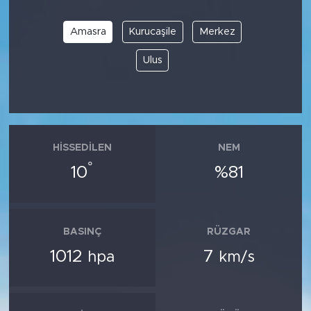
Amasra
Kurucaşile
Merkez
Ulus
HISSEDILEN
NEM
°
10
%81
BASINÇ
RÜZGAR
1012
7
hpa
km/s