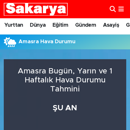
Yurttan
Eskişehir Nöbetçi Eczaneler
Yurttan
Dünya
Eğitim
Gündem
Asayiş
G
Dünya
Eskişehir Hava Durumu
Amasra Hava Durumu
Eğitim
Eskişehir Namaz Vakitleri
Gündem
Eskişehir Trafik Yoğunluk Haritası
Amasra Bugün, Yarın ve 1
Haftalık Hava Durumu
Eskişehirspor
Süper Lig Puan Durumu ve Fikstür
Tahmini
Spor
Tüm Manşetler
ŞU AN
Sağlık
Son Dakika Haberleri
Kültür Sanat
Haber Arşivi