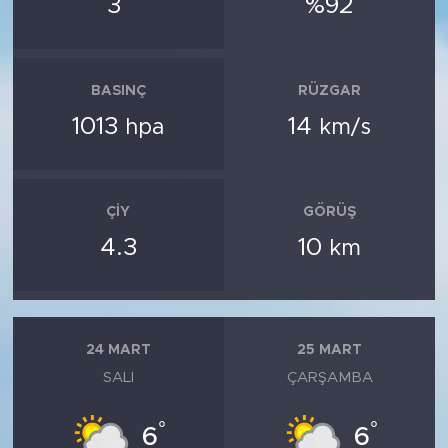
3
%92
BASINÇ
RÜZGAR
1013
14
hpa
km/s
ÇIY
GÖRÜŞ
4.3
10
km
24 MART
25 MART
SALI
ÇARŞAMBA
°
°
6
6