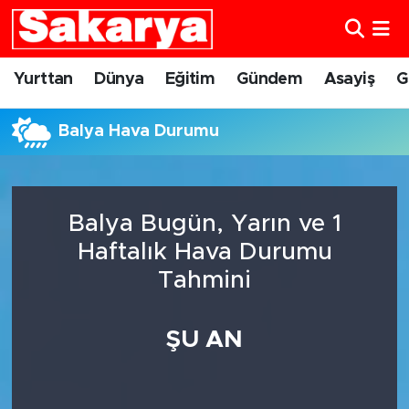
Yurttan
Eskişehir Nöbetçi Eczaneler
Yurttan
Dünya
Eğitim
Gündem
Asayiş
G
Dünya
Eskişehir Hava Durumu
Balya Hava Durumu
Eğitim
Eskişehir Namaz Vakitleri
Gündem
Eskişehir Trafik Yoğunluk Haritası
Balya Bugün, Yarın ve 1
Haftalık Hava Durumu
Eskişehirspor
Süper Lig Puan Durumu ve Fikstür
Tahmini
Spor
Tüm Manşetler
ŞU AN
Sağlık
Son Dakika Haberleri
Kültür Sanat
Haber Arşivi