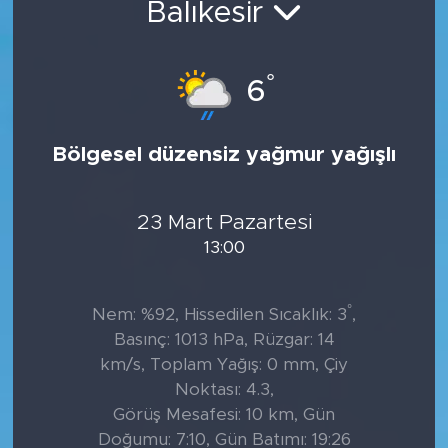
Balıkesir
Tarihçe
°
6
Resmi İlanlar
Söyleşi
Bölgesel düzensiz yağmur yağışlı
Foto Şaka
23 Mart Pazartesi
Teknoloji
13:00
Politika
°
Nem: %92, Hissedilen Sıcaklık: 3
,
Basınç: 1013 hPa, Rüzgar: 14
km/s, Toplam Yağış: 0 mm, Çiy
Noktası: 4.3,
Görüş Mesafesi: 10 km, Gün
Doğumu: 7:10, Gün Batımı: 19:26