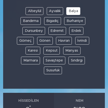
Altıeylül
Ayvalık
Balya
Bandırma
Bigadiç
Burhaniye
Dursunbey
Edremit
Erdek
Gömeç
Gönen
Havran
İvrindi
Karesi
Kepsut
Manyas
Marmara
Savaştepe
Sındırgı
Susurluk
HISSEDILEN
NEM
°