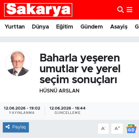
Yurttan
Eskişehir Nöbetçi Eczaneler
Yurttan
Dünya
Eğitim
Gündem
Asayiş
G
Dünya
Eskişehir Hava Durumu
Eğitim
Eskişehir Namaz Vakitleri
Baharla yeşeren
umutlar ve yerel
Gündem
Eskişehir Trafik Yoğunluk Haritası
seçim sonuçları
Eskişehirspor
Süper Lig Puan Durumu ve Fikstür
HÜSNÜ ARSLAN
Spor
Tüm Manşetler
12.06.2026 - 19:02
12.06.2026 - 16:44
YAYINLANMA
GÜNCELLEME
Sağlık
Son Dakika Haberleri
Paylaş
-
+
A
A
Kültür Sanat
Haber Arşivi