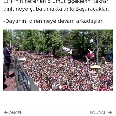
CHP'nin neferleri o umut çiçeklerini tekrar
diriltmeye çabalamaktalar ki Başaracaklar.
-Dayanın, direnmeye devam arkadaşlar...
ÖNCEKI
SONRAKI