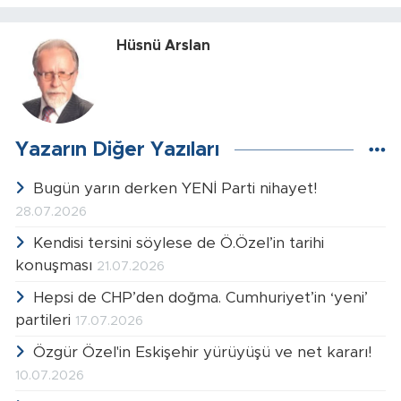
Hüsnü Arslan
Yazarın Diğer Yazıları
Bugün yarın derken YENİ Parti nihayet!
28.07.2026
Kendisi tersini söylese de Ö.Özel’in tarihi
konuşması
21.07.2026
Hepsi de CHP’den doğma. Cumhuriyet’in ‘yeni’
partileri
17.07.2026
Özgür Özel'in Eskişehir yürüyüşü ve net kararı!
10.07.2026