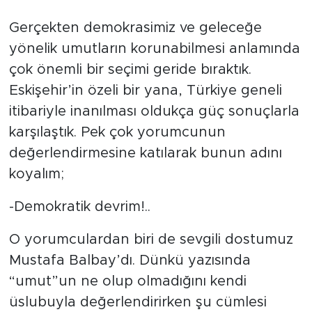
Tarihçe
Gerçekten demokrasimiz ve geleceğe
yönelik umutların korunabilmesi anlamında
Resmi İlanlar
çok önemli bir seçimi geride bıraktık.
Eskişehir’in özeli bir yana, Türkiye geneli
Söyleşi
itibariyle inanılması oldukça güç sonuçlarla
Foto Şaka
karşılaştık. Pek çok yorumcunun
değerlendirmesine katılarak bunun adını
Teknoloji
koyalım;
Politika
-Demokratik devrim!..
O yorumculardan biri de sevgili dostumuz
Mustafa Balbay’dı. Dünkü yazısında
“umut”un ne olup olmadığını kendi
üslubuyla değerlendirirken şu cümlesi