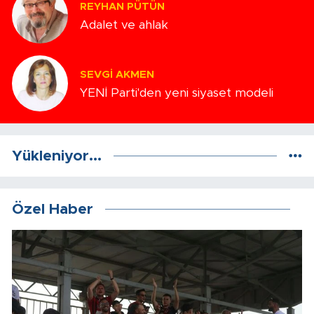
REYHAN PÜTÜN
Adalet ve ahlak
SEVGI AKMEN
YENİ Parti'den yeni siyaset modeli
Yükleniyor...
Özel Haber