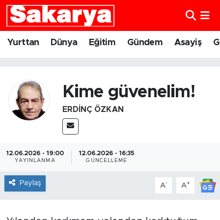
Yurttan
Eskişehir Nöbetçi Eczaneler
Yurttan
Dünya
Eğitim
Gündem
Asayiş
G
Dünya
Eskişehir Hava Durumu
Eğitim
Eskişehir Namaz Vakitleri
Kime güvenelim!
ERDINÇ ÖZKAN
Gündem
Eskişehir Trafik Yoğunluk Haritası
Eskişehirspor
Süper Lig Puan Durumu ve Fikstür
12.06.2026 - 19:00
12.06.2026 - 16:35
Spor
Tüm Manşetler
YAYINLANMA
GÜNCELLEME
Paylaş
-
+
A
A
Sağlık
Son Dakika Haberleri
Kültür Sanat
Haber Arşivi