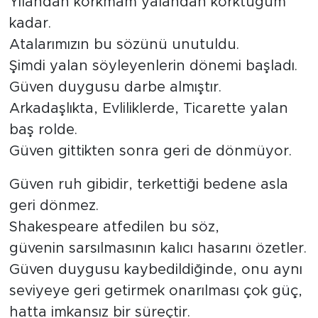
Yılandan korkmam yalandan korktuğum
kadar.
Tarihçe
Atalarımızın bu sözünü unutuldu.
Resmi İlanlar
Şimdi yalan söyleyenlerin dönemi başladı.
Güven duygusu darbe almıştır.
Söyleşi
Arkadaşlıkta, Evliliklerde, Ticarette yalan
baş rolde.
Foto Şaka
Güven gittikten sonra geri de dönmüyor.
Teknoloji
Güven ruh gibidir, terkettiği bedene asla
geri dönmez.
Politika
Shakespeare atfedilen bu söz,
güvenin sarsılmasının kalıcı hasarını özetler.
Güven duygusu kaybedildiğinde, onu aynı
seviyeye geri getirmek onarılması çok güç,
hatta imkansız bir süreçtir.