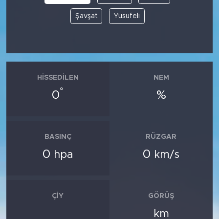
Şavşat
Yusufeli
HISSEDILEN
NEM
°
0
%
BASINÇ
RÜZGAR
0
0
hpa
km/s
ÇIY
GÖRÜŞ
km