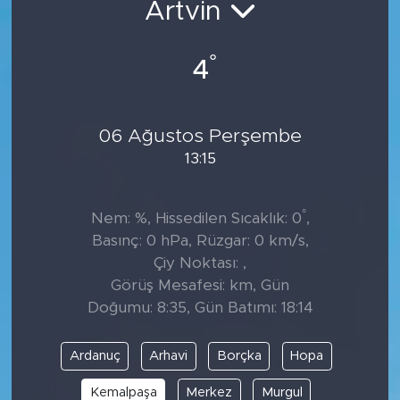
Artvin
Tarihçe
°
4
Resmi İlanlar
Söyleşi
06 Ağustos Perşembe
13:15
Foto Şaka
Teknoloji
°
Nem: %, Hissedilen Sıcaklık: 0
,
Basınç: 0 hPa, Rüzgar: 0 km/s,
Politika
Çiy Noktası: ,
Görüş Mesafesi: km, Gün
Doğumu: 8:35, Gün Batımı: 18:14
Ardanuç
Arhavi
Borçka
Hopa
Kemalpaşa
Merkez
Murgul