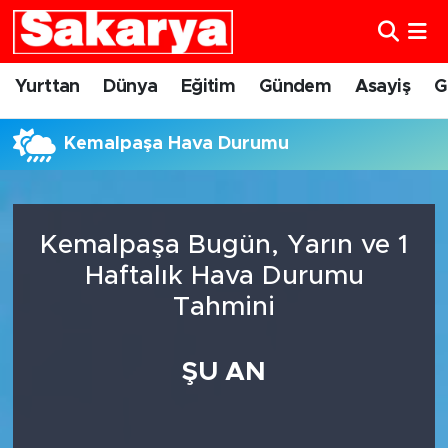
Yurttan
Eskişehir Nöbetçi Eczaneler
Yurttan
Dünya
Eğitim
Gündem
Asayiş
G
Dünya
Eskişehir Hava Durumu
Kemalpaşa Hava Durumu
Eğitim
Eskişehir Namaz Vakitleri
Gündem
Eskişehir Trafik Yoğunluk Haritası
Kemalpaşa Bugün, Yarın ve 1
Haftalık Hava Durumu
Eskişehirspor
Süper Lig Puan Durumu ve Fikstür
Tahmini
Spor
Tüm Manşetler
ŞU AN
Sağlık
Son Dakika Haberleri
Kültür Sanat
Haber Arşivi