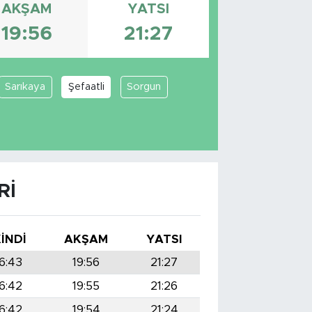
AKŞAM
YATSI
19:56
21:27
Sarıkaya
Şefaatli
Sorgun
RI
KINDI
AKŞAM
YATSI
6:43
19:56
21:27
6:42
19:55
21:26
6:42
19:54
21:24