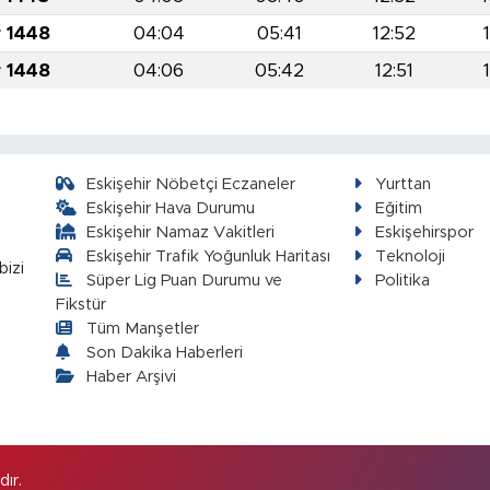
r 1448
04:04
05:41
12:52
r 1448
04:06
05:42
12:51
Eskişehir Nöbetçi Eczaneler
Yurttan
Eskişehir Hava Durumu
Eğitim
Eskişehir Namaz Vakitleri
Eskişehirspor
Eskişehir Trafik Yoğunluk Haritası
Teknoloji
bizi
Süper Lig Puan Durumu ve
Politika
Fikstür
Tüm Manşetler
Son Dakika Haberleri
Haber Arşivi
ır.