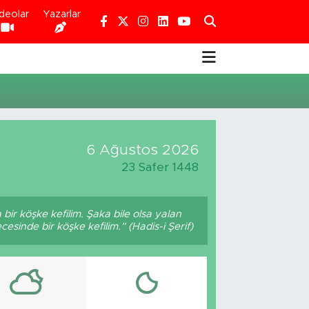
deolar
Yazarlar
6 Ağustos 2026
23 Safer 1448
bir köşke kefilim. Şaka bile olsa yalan
esinde bir köşke kefilim.” (Hadis-i Şerif)