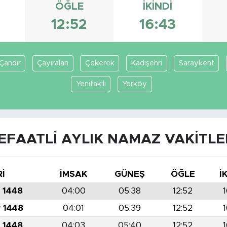
ÖĞLE
İKINDI
8
12:52
16:43
Çandır
Çayıralan
Çekerek
Kadışehri
Saraykent
Yenifakılı
Yerköy
EFAATLI AYLIK NAMAZ VAKITLE
Rİ
İMSAK
GÜNEŞ
ÖĞLE
İ
r 1448
04:00
05:38
12:52
1
r 1448
04:01
05:39
12:52
1
r 1448
04:03
05:40
12:52
1