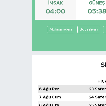
İMSAK
GÜNEŞ
Tarihçe
04:00
05:3
Resmi İlanlar
Akdağmadeni
Boğazlıyan
Söyleşi
Foto Şaka
Teknoloji
Ş
Politika
HİC
6 Ağu Per
23 Safe
7 Ağu Cum
24 Safe
8 Ağu Cts
25 Safe