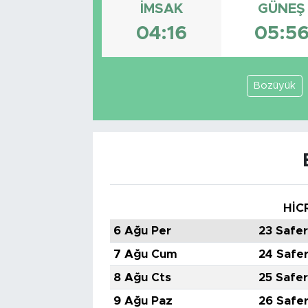
İMSAK
GÜNEŞ
Tarihçe
04:16
05:5
Resmi İlanlar
Bozüyük
Söyleşi
Foto Şaka
Teknoloji
Politika
HİC
6 Ağu Per
23 Safe
7 Ağu Cum
24 Safe
8 Ağu Cts
25 Safe
9 Ağu Paz
26 Safe