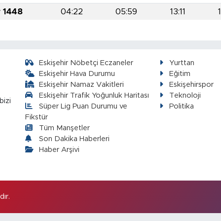
r 1448
04:22
05:59
13:11
Eskişehir Nöbetçi Eczaneler
Yurttan
Eskişehir Hava Durumu
Eğitim
Eskişehir Namaz Vakitleri
Eskişehirspor
Eskişehir Trafik Yoğunluk Haritası
Teknoloji
bizi
Süper Lig Puan Durumu ve
Politika
Fikstür
Tüm Manşetler
Son Dakika Haberleri
Haber Arşivi
ır.