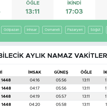
ÖĞLE
İKINDI
6
13:11
17:03
Gölpazarı
İnhisar
Osmaneli
Pazaryeri
Söğüt
BILECIK AYLIK NAMAZ VAKITLER
Rİ
İMSAK
GÜNEŞ
ÖĞLE
İ
r 1448
04:16
05:56
13:11
1
r 1448
04:17
05:56
13:11
1
r 1448
04:19
05:57
13:11
1
r 1448
04:20
05:58
13:11