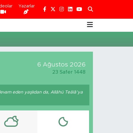
deolar
Yazarlar
6 Ağustos 2026
23 Safer 1448
devam eden yaşlıdan da, Allâhü Teâlâ’ya