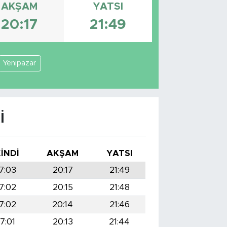
AKŞAM
YATSI
20:17
21:49
Yenipazar
I
KINDI
AKŞAM
YATSI
7:03
20:17
21:49
7:02
20:15
21:48
7:02
20:14
21:46
17:01
20:13
21:44