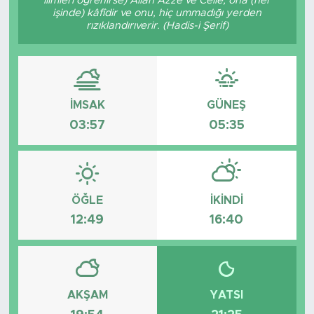
ilimleri öğrenirse) Allah Azze ve Celle, ona (her
işinde) kâfîdir ve onu, hiç ummadığı yerden
Tarihçe
rızıklandırıverir. (Hadis-i Şerif)
Resmi İlanlar
Söyleşi
İMSAK
GÜNEŞ
03:57
05:35
Foto Şaka
Teknoloji
ÖĞLE
İKINDI
Politika
12:49
16:40
AKŞAM
YATSI