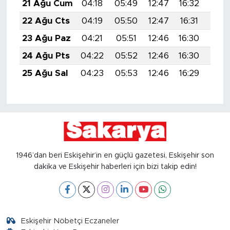
21 Ağu Cum
04:18
05:49
12:47
16:32
19:3
22 Ağu Cts
04:19
05:50
12:47
16:31
19:3
23 Ağu Paz
04:21
05:51
12:46
16:30
19:3
24 Ağu Pts
04:22
05:52
12:46
16:30
19:3
25 Ağu Sal
04:23
05:53
12:46
16:29
19:2
1946’dan beri Eskişehir’in en güçlü gazetesi, Eskişehir son
dakika ve Eskişehir haberleri için bizi takip edin!
Eskişehir Nöbetçi Eczaneler