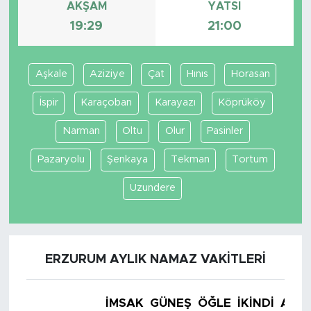
AKŞAM
YATSI
19:29
21:00
Aşkale
Aziziye
Çat
Hınıs
Horasan
İspir
Karaçoban
Karayazı
Köprüköy
Narman
Oltu
Olur
Pasinler
Pazaryolu
Şenkaya
Tekman
Tortum
Uzundere
ERZURUM AYLIK NAMAZ VAKITLERI
İMSAK
GÜNEŞ
ÖĞLE
İKINDI
AKŞ