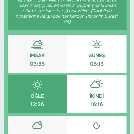
vermiştir. Eğer Allâh’ın verdiği nimetleri sayacak
olsanız sayıp bitiremezsiniz. Şüphe yok ki insan
Tarihçe
elbette (nefsine karşı) çok zâlim, (Rabb’inin
nimetlerine karşı) çok nankördür. (İbrâhîm Sûresi,
34)
Resmi İlanlar
Söyleşi
İMSAK
GÜNEŞ
Foto Şaka
03:35
05:13
Teknoloji
Politika
ÖĞLE
İKINDI
12:26
16:16