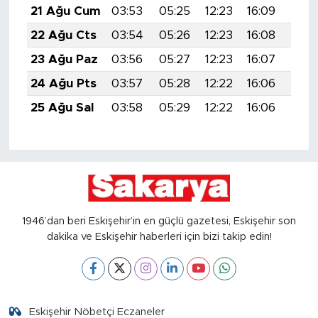
21 Ağu Cum
03:53
05:25
12:23
16:09
19:1
22 Ağu Cts
03:54
05:26
12:23
16:08
19:1
23 Ağu Paz
03:56
05:27
12:23
16:07
19:0
24 Ağu Pts
03:57
05:28
12:22
16:06
19:0
25 Ağu Sal
03:58
05:29
12:22
16:06
19:0
1946’dan beri Eskişehir’in en güçlü gazetesi, Eskişehir son
dakika ve Eskişehir haberleri için bizi takip edin!
Eskişehir Nöbetçi Eczaneler