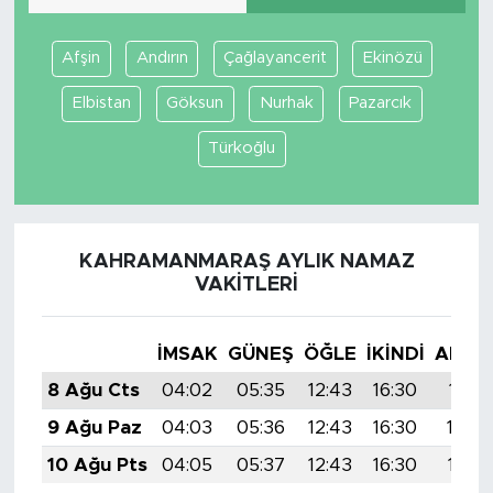
Afşin
Andırın
Çağlayancerit
Ekinözü
Elbistan
Göksun
Nurhak
Pazarcık
Türkoğlu
KAHRAMANMARAŞ AYLIK NAMAZ
VAKITLERI
İMSAK
GÜNEŞ
ÖĞLE
İKINDI
AKŞA
8 Ağu Cts
04:02
05:35
12:43
16:30
19:41
9 Ağu Paz
04:03
05:36
12:43
16:30
19:40
10 Ağu Pts
04:05
05:37
12:43
16:30
19:39