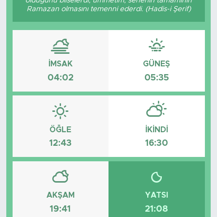
olduğunu bilselerdi, ümmetim, senenin tamamının
Ramazan olmasını temenni ederdi. (Hadis-i Şerif)
Tarihçe
Resmi İlanlar
İMSAK
GÜNEŞ
Söyleşi
04:02
05:35
Foto Şaka
Teknoloji
ÖĞLE
İKINDI
Politika
12:43
16:30
AKŞAM
YATSI
19:41
21:08