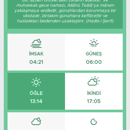
bu, sizden önceki sâlih zâtların âdetidir. Ve
muhakkak gece namazı, Allâhü Teâlâ’ya mânen
Tarihçe
yaklaşmaya vesîledir, günahlardan korunmaya bir
vâsıtadır, birtakım günahlara keffârettir ve
hastalıkları bedenden uzaklaştırır. (Hadis-i Şerif)
Resmi İlanlar
Söyleşi
İMSAK
GÜNEŞ
Foto Şaka
04:21
06:00
Teknoloji
Politika
ÖĞLE
İKINDI
13:14
17:05