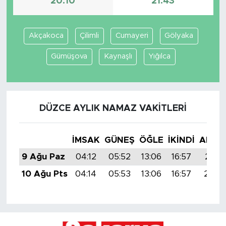
20:10
21:43
Akçakoca
Çilimli
Cumayeri
Gölyaka
Gümüşova
Kaynaşlı
Yığılca
DÜZCE AYLIK NAMAZ VAKITLERI
İMSAK
GÜNEŞ
ÖĞLE
İKINDI
AKŞA
9 Ağu Paz
04:12
05:52
13:06
16:57
20:10
10 Ağu Pts
04:14
05:53
13:06
16:57
20:0