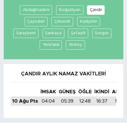
Akdağmadeni
Boğazlıyan
Çandır
Çayıralan
Çekerek
Kadışehri
Saraykent
Sarıkaya
Şefaatli
Sorgun
Yenifakılı
Yerköy
ÇANDIR AYLIK NAMAZ VAKITLERI
İMSAK
GÜNEŞ
ÖĞLE
İKINDI
AKŞA
10 Ağu Pts
04:04
05:39
12:48
16:37
19:48