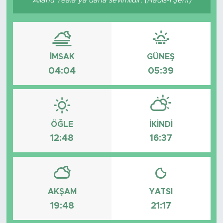
Allâhü Teâlâ’ya daha sevimlidir. (Hadis-i Şerif)
Tarihçe
Resmi İlanlar
İMSAK
GÜNEŞ
Söyleşi
04:04
05:39
Foto Şaka
Teknoloji
ÖĞLE
İKINDI
12:48
16:37
Politika
AKŞAM
YATSI
19:48
21:17