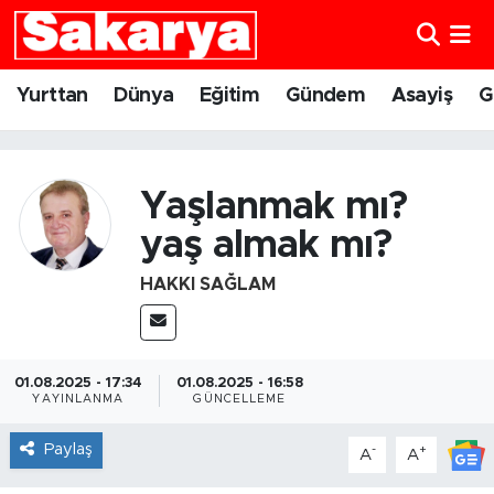
Yurttan
Eskişehir Nöbetçi Eczaneler
Yurttan
Dünya
Eğitim
Gündem
Asayiş
G
Dünya
Eskişehir Hava Durumu
Eğitim
Eskişehir Namaz Vakitleri
Yaşlanmak mı?
yaş almak mı?
Gündem
Eskişehir Trafik Yoğunluk Haritası
HAKKI SAĞLAM
Eskişehirspor
Süper Lig Puan Durumu ve Fikstür
Spor
Tüm Manşetler
01.08.2025 - 17:34
01.08.2025 - 16:58
YAYINLANMA
GÜNCELLEME
Sağlık
Son Dakika Haberleri
Paylaş
-
+
A
A
Kültür Sanat
Haber Arşivi