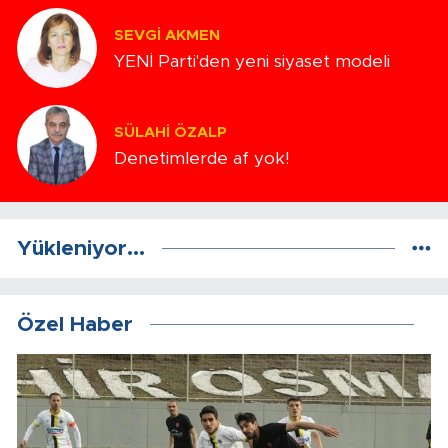
SEVGI AKMEN
YENİ Parti'den yeni siyaset modeli
SÜLAHI ÖZALP
Denetimlerde af yok!
Yükleniyor...
Özel Haber