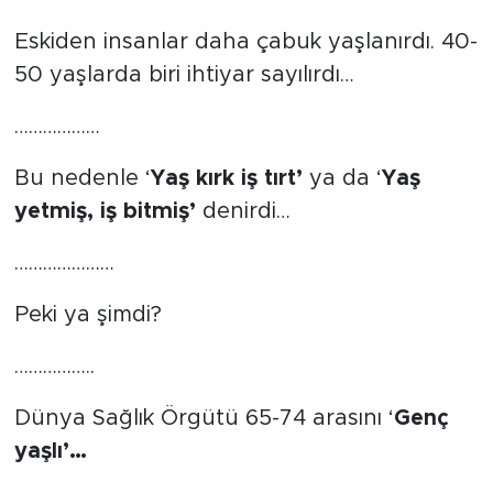
Tarihçe
Eskiden insanlar daha çabuk yaşlanırdı. 40-
50 yaşlarda biri ihtiyar sayılırdı…
Resmi İlanlar
………………
Söyleşi
Bu nedenle ‘
Yaş kırk iş tırt’
ya da ‘
Yaş
Foto Şaka
yetmiş, iş bitmiş’
denirdi…
…………………
Teknoloji
Peki ya şimdi?
Politika
……………..
Dünya Sağlık Örgütü 65-74 arasını ‘
Genç
yaşlı’…