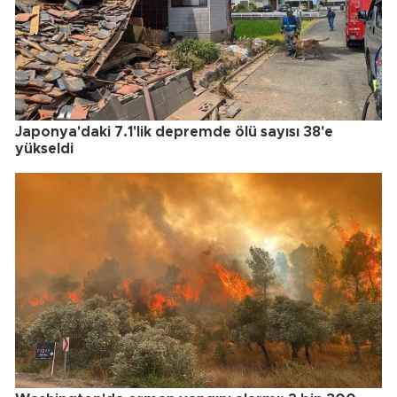
Japonya'daki 7.1'lik depremde ölü sayısı 38'e
yükseldi