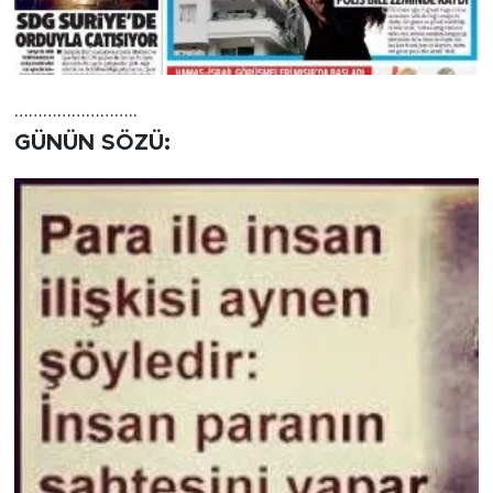
……………………..
GÜNÜN SÖZÜ: