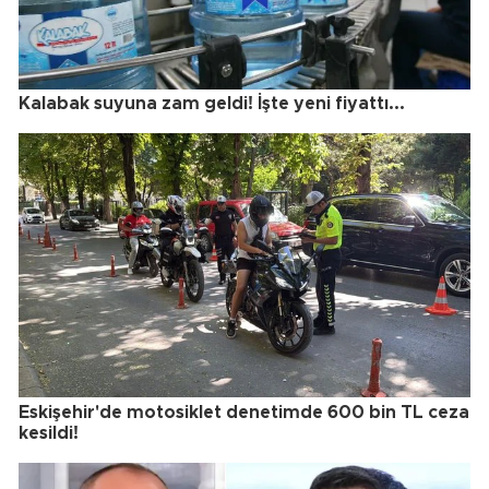
Kalabak suyuna zam geldi! İşte yeni fiyattı...
Eskişehir'de motosiklet denetimde 600 bin TL ceza
kesildi!