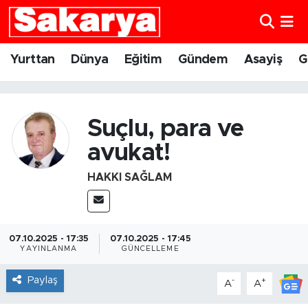
Yurttan
Eskişehir Nöbetçi Eczaneler
Yurttan
Dünya
Eğitim
Gündem
Asayiş
G
Dünya
Eskişehir Hava Durumu
Eğitim
Eskişehir Namaz Vakitleri
Suçlu, para ve
avukat!
Gündem
Eskişehir Trafik Yoğunluk Haritası
HAKKI SAĞLAM
Eskişehirspor
Süper Lig Puan Durumu ve Fikstür
Spor
Tüm Manşetler
07.10.2025 - 17:35
07.10.2025 - 17:45
YAYINLANMA
GÜNCELLEME
Sağlık
Son Dakika Haberleri
Paylaş
-
+
A
A
Kültür Sanat
Haber Arşivi