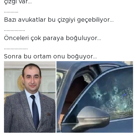
çizgi var…
………..
Bazı avukatlar bu çizgiyi geçebiliyor…
…………….
Önceleri çok paraya boğuluyor…
………………
Sonra bu ortam onu boğuyor…