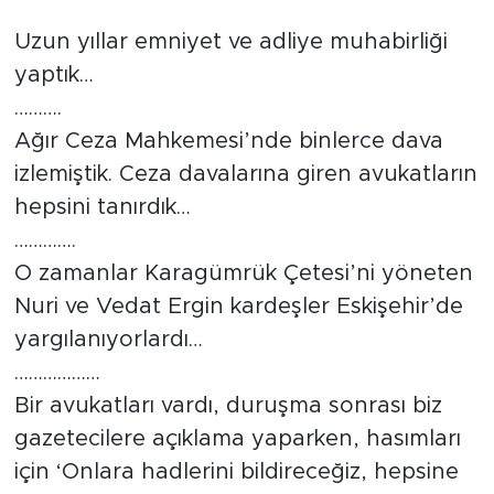
Tarihçe
Uzun yıllar emniyet ve adliye muhabirliği
yaptık…
Resmi İlanlar
……….
Ağır Ceza Mahkemesi’nde binlerce dava
Söyleşi
izlemiştik. Ceza davalarına giren avukatların
hepsini tanırdık…
Foto Şaka
………….
Teknoloji
O zamanlar Karagümrük Çetesi’ni yöneten
Nuri ve Vedat Ergin kardeşler Eskişehir’de
Politika
yargılanıyorlardı…
………………
Bir avukatları vardı, duruşma sonrası biz
gazetecilere açıklama yaparken, hasımları
için ‘Onlara hadlerini bildireceğiz, hepsine