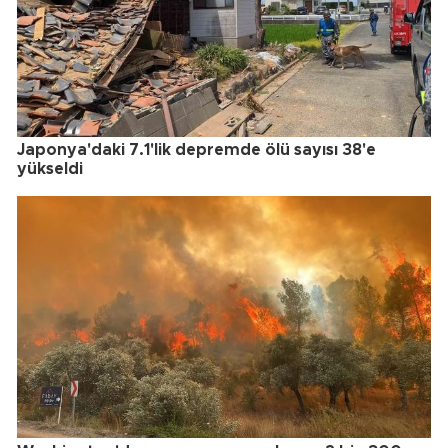
Japonya'daki 7.1'lik depremde ölü sayısı 38'e
yükseldi