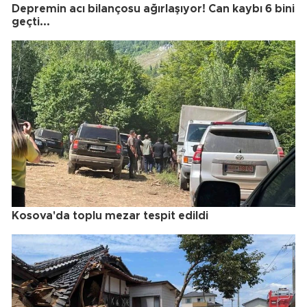
Depremin acı bilançosu ağırlaşıyor! Can kaybı 6 bini
geçti...
Kosova'da toplu mezar tespit edildi