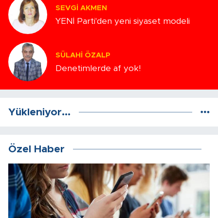
SEVGI AKMEN
YENİ Parti'den yeni siyaset modeli
SÜLAHI ÖZALP
Denetimlerde af yok!
Yükleniyor...
Özel Haber