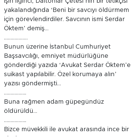
İşin ilginci, Daltonlar Çetesi’nin bir tetikçisi
yakalandığında ‘Beni bir savcıyı öldürmem
için görevlendirdiler. Savcının ismi Serdar
Öktem’ demiş…
………………
Bunun üzerine İstanbul Cumhuriyet
Başsavcılığı, emniyet müdürlüğüne
gönderdiği yazıda ‘Avukat Serdar Öktem’e
suikast yapılabilir. Özel korumaya alın’
yazısı göndermişti…
……………..
Buna rağmen adam güpegündüz
öldürüldü…
……………..
Bizce müvekkili ile avukat arasında ince bir