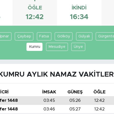
ÖĞLE
İKINDI
6
12:42
16:34
lpınar
Çaybaşı
Fatsa
Gölköy
Gülyalı
Gürgent
Kumru
Mesudiye
Ünye
KUMRU AYLIK NAMAZ VAKITLER
İCRİ
İMSAK
GÜNEŞ
ÖĞLE
fer 1448
03:45
05:26
12:42
fer 1448
03:46
05:27
12:42