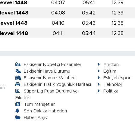
levvel 1448
04:07
05:41
12:39
levvel 1448
04:08
05:42
12:39
levvel 1448
04:10
05:43
12:38
levvel 1448
04:11
05:44
12:38
Eskişehir Nöbetçi Eczaneler
Yurttan
Eskişehir Hava Durumu
Eğitim
Eskişehir Namaz Vakitleri
Eskişehirspor
Eskişehir Trafik Yoğunluk Haritası
Teknoloji
bizi
Süper Lig Puan Durumu ve
Politika
Fikstür
Tüm Manşetler
Son Dakika Haberleri
Haber Arşivi