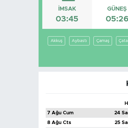
İMSAK
GÜNEŞ
Tarihçe
03:45
05:2
Resmi İlanlar
Söyleşi
Akkuş
Aybastı
Çamaş
Çata
Foto Şaka
Teknoloji
Politika
H
7 Ağu Cum
24 Sa
8 Ağu Cts
25 Sa