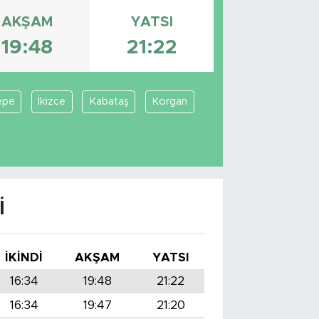
AKŞAM
YATSI
19:48
21:22
epe
İkizce
Kabataş
Korgan
I
İKINDI
AKŞAM
YATSI
16:34
19:48
21:22
16:34
19:47
21:20