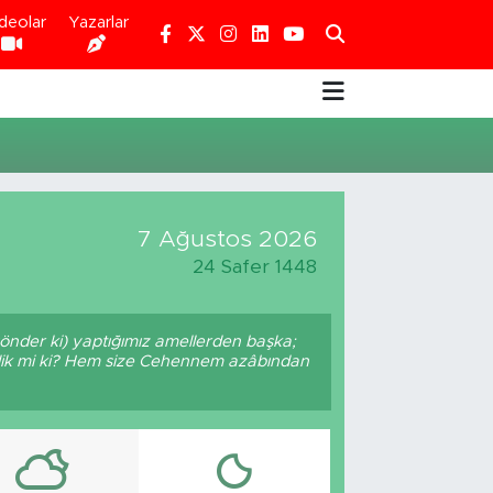
deolar
Yazarlar
7 Ağustos 2026
24 Safer 1448
gönder ki) yaptığımız amellerden başka;
medik mi ki? Hem size Cehennem azâbından