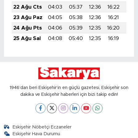
22 Ağu Cts
04:03
05:37
12:36
16:22
19:2
23 Ağu Paz
04:05
05:38
12:36
16:21
19:2
24 Ağu Pts
04:06
05:39
12:35
16:20
19:2
25 Ağu Sal
04:08
05:40
12:35
16:19
19:2
1946’dan beri Eskişehir’in en güçlü gazetesi, Eskişehir son
dakika ve Eskişehir haberleri için bizi takip edin!
Eskişehir Nöbetçi Eczaneler
Eskişehir Hava Durumu