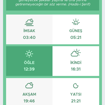
gitmeyecek şakalar yapma ve ona yerine
getiremeyeceğin bir söz verme. (Hadis-i Şerif)
Tarihçe
Resmi İlanlar
İMSAK
GÜNEŞ
Söyleşi
03:40
05:21
Foto Şaka
Teknoloji
ÖĞLE
İKINDI
Politika
12:39
16:31
AKŞAM
YATSI
19:46
21:21