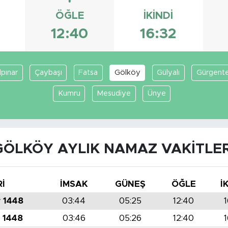
ÖĞLE
İKINDI
5
12:40
16:32
lpınar
Çaybaşı
Fatsa
Gölköy
Gülyalı
Gürgent
Kumru
Mesudiye
Ünye
GÖLKÖY AYLIK NAMAZ VAKITLER
Rİ
İMSAK
GÜNEŞ
ÖĞLE
İ
r 1448
03:44
05:25
12:40
r 1448
03:46
05:26
12:40