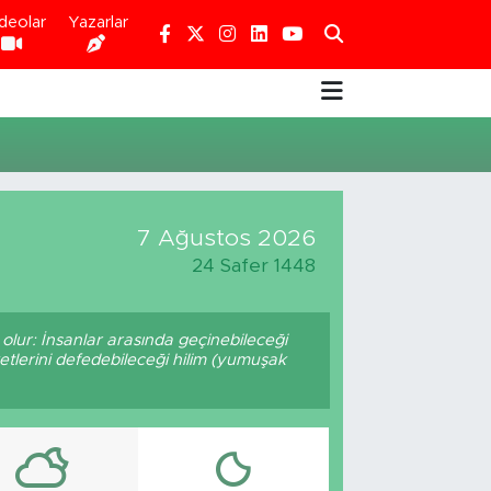
deolar
Yazarlar
7 Ağustos 2026
24 Safer 1448
olur: İnsanlar arasında geçinebileceği
etlerini defedebileceği hilim (yumuşak