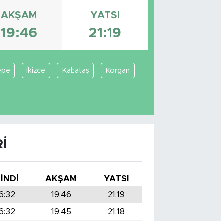
AKŞAM
YATSI
19:46
21:19
epe
İkizce
Kabataş
Korgan
I
KINDI
AKŞAM
YATSI
16:32
19:46
21:19
16:32
19:45
21:18