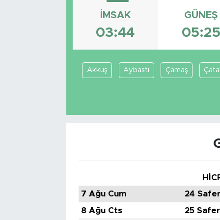
İMSAK
GÜNEŞ
Tarihçe
03:44
05:2
Resmi İlanlar
Söyleşi
Akkuş
Aybastı
Çamaş
Çata
Foto Şaka
Teknoloji
Politika
HİC
7 Ağu Cum
24 Safe
8 Ağu Cts
25 Safe