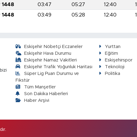
r 1448
03:47
05:27
12:40
r 1448
03:49
05:28
12:40
Eskişehir Nöbetçi Eczaneler
Yurttan
Eskişehir Hava Durumu
Eğitim
Eskişehir Namaz Vakitleri
Eskişehirspor
Eskişehir Trafik Yoğunluk Haritası
Teknoloji
bizi
Süper Lig Puan Durumu ve
Politika
Fikstür
Tüm Manşetler
Son Dakika Haberleri
Haber Arşivi
ır.