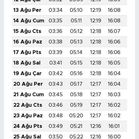
13 Ağu Per
03:34
05:10
12:19
16:08
19:1
14 Ağu Cum
03:35
05:11
12:19
16:08
19:1
15 Ağu Cts
03:36
05:12
12:18
16:07
19:1
16 Ağu Paz
03:38
05:13
12:18
16:06
19:1
17 Ağu Pts
03:39
05:14
12:18
16:06
19:1
18 Ağu Sal
03:41
05:15
12:18
16:05
19:1
19 Ağu Çar
03:42
05:16
12:18
16:04
19:0
20 Ağu Per
03:43
05:17
12:17
16:04
19:0
21 Ağu Cum
03:45
05:18
12:17
16:03
19:0
22 Ağu Cts
03:46
05:19
12:17
16:02
19:0
23 Ağu Paz
03:48
05:20
12:17
16:02
19:0
24 Ağu Pts
03:49
05:21
12:16
16:01
19:0
25 Ağu Sal
03:50
05:22
12:16
16:00
19:0