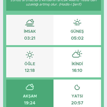
zühdü artmazsa o kimsenin ancak Allâhü Teâlâ’dan
uzaklığı artmış olur. (Hadis-i Şerif)
Tarihçe
Resmi İlanlar
İMSAK
GÜNEŞ
Söyleşi
03:21
05:02
Foto Şaka
Teknoloji
ÖĞLE
İKINDI
Politika
12:18
16:10
AKŞAM
YATSI
19:24
20:57