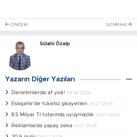
ÖNCEKI
SONRAKI
Sülahi Özalp
Yazarın Diğer Yazıları
Denetimlerde af yok!
05.08.2026
Eskişehir'de tüketici şikayetleri
29.07.2026
8.5 Milyar Tl tutarında uyuşmazlık
22.07.2026
Reklamlarda yapay zeka
15.07.2026
20 İş günü
08.07.2026