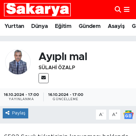
Yurttan
Eskişehir Nöbetçi Eczaneler
Yurttan
Dünya
Eğitim
Gündem
Asayiş
G
Dünya
Eskişehir Hava Durumu
Eğitim
Eskişehir Namaz Vakitleri
Ayıplı mal
SÜLAHI ÖZALP
Gündem
Eskişehir Trafik Yoğunluk Haritası
Eskişehirspor
Süper Lig Puan Durumu ve Fikstür
16.10.2024 - 17:00
16.10.2024 - 17:00
Spor
Tüm Manşetler
YAYINLANMA
GÜNCELLEME
Paylaş
-
+
A
A
Sağlık
Son Dakika Haberleri
Kültür Sanat
Haber Arşivi