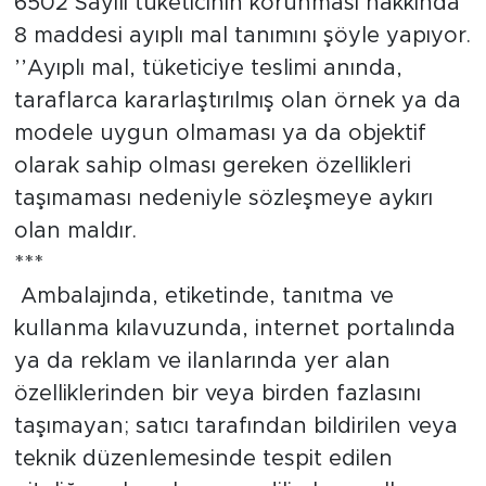
6502 Sayılı tüketicinin korunması hakkında
8 maddesi ayıplı mal tanımını şöyle yapıyor.
Tarihçe
’’Ayıplı mal, tüketiciye teslimi anında,
Resmi İlanlar
taraflarca kararlaştırılmış olan örnek ya da
modele uygun olmaması ya da objektif
Söyleşi
olarak sahip olması gereken özellikleri
taşımaması nedeniyle sözleşmeye aykırı
Foto Şaka
olan maldır.
Teknoloji
***
Ambalajında, etiketinde, tanıtma ve
Politika
kullanma kılavuzunda, internet portalında
ya da reklam ve ilanlarında yer alan
özelliklerinden bir veya birden fazlasını
taşımayan; satıcı tarafından bildirilen veya
teknik düzenlemesinde tespit edilen