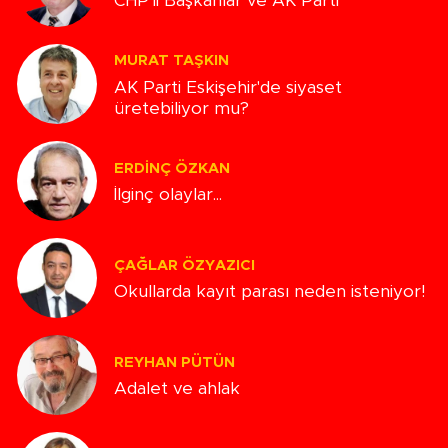
CHP'li Başkanlar ve AK Parti
MURAT TAŞKIN
AK Parti Eskişehir'de siyaset
üretebiliyor mu?
ERDINÇ ÖZKAN
İlginç olaylar...
ÇAĞLAR ÖZYAZICI
Okullarda kayıt parası neden isteniyor!
REYHAN PÜTÜN
Adalet ve ahlak