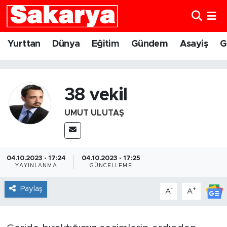
Yurttan
Eskişehir Nöbetçi Eczaneler
Yurttan
Dünya
Eğitim
Gündem
Asayiş
G
Dünya
Eskişehir Hava Durumu
Eğitim
Eskişehir Namaz Vakitleri
38 vekil
UMUT ULUTAŞ
Gündem
Eskişehir Trafik Yoğunluk Haritası
Eskişehirspor
Süper Lig Puan Durumu ve Fikstür
04.10.2023 - 17:24
04.10.2023 - 17:25
Spor
Tüm Manşetler
YAYINLANMA
GÜNCELLEME
Paylaş
-
+
A
A
Sağlık
Son Dakika Haberleri
Kültür Sanat
Haber Arşivi