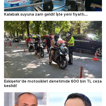
Kalabak suyuna zam geldi! İşte yeni fiyattı...
Eskişehir'de motosiklet denetimde 600 bin TL ceza
kesildi!