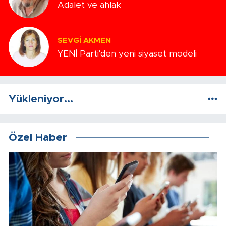
Adalet ve ahlak
SEVGI AKMEN
YENİ Parti'den yeni siyaset modeli
Yükleniyor...
Özel Haber