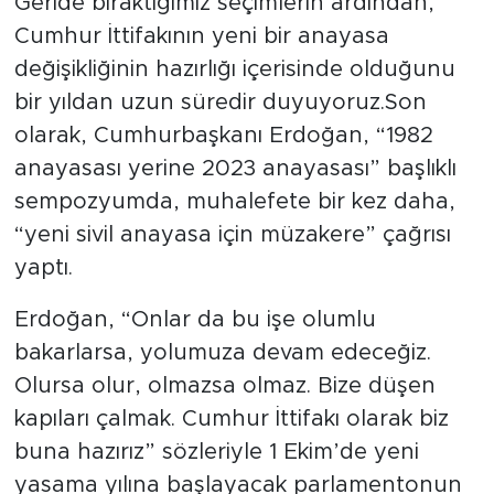
Geride bıraktığımız seçimlerin ardından,
Cumhur İttifakının yeni bir anayasa
Tarihçe
değişikliğinin hazırlığı içerisinde olduğunu
Resmi İlanlar
bir yıldan uzun süredir duyuyoruz.Son
olarak, Cumhurbaşkanı Erdoğan, “1982
Söyleşi
anayasası yerine 2023 anayasası” başlıklı
sempozyumda, muhalefete bir kez daha,
Foto Şaka
“yeni sivil anayasa için müzakere” çağrısı
Teknoloji
yaptı.
Erdoğan, “Onlar da bu işe olumlu
Politika
bakarlarsa, yolumuza devam edeceğiz.
Olursa olur, olmazsa olmaz. Bize düşen
kapıları çalmak. Cumhur İttifakı olarak biz
buna hazırız” sözleriyle 1 Ekim’de yeni
yasama yılına başlayacak parlamentonun