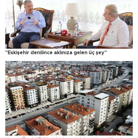
"Eskişehir denilince aklınıza gelen üç şey"