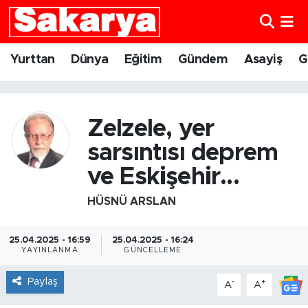
Yurttan
Eskişehir Nöbetçi Eczaneler
Yurttan
Dünya
Eğitim
Gündem
Asayiş
G
Dünya
Eskişehir Hava Durumu
Eğitim
Eskişehir Namaz Vakitleri
Zelzele, yer
sarsıntısı deprem
Gündem
Eskişehir Trafik Yoğunluk Haritası
ve Eskişehir...
Eskişehirspor
Süper Lig Puan Durumu ve Fikstür
HÜSNÜ ARSLAN
Spor
Tüm Manşetler
25.04.2025 - 16:59
25.04.2025 - 16:24
YAYINLANMA
GÜNCELLEME
Sağlık
Son Dakika Haberleri
Paylaş
-
+
A
A
Kültür Sanat
Haber Arşivi