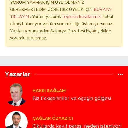
YORUM YAPMAK İÇİN ÜYE OLMANIZ
GEREKMEKTEDİR. ÜCRETSİZ ÜYELİK İÇİN
BURAYA
TIKLAYIN
. Yorum yazarak
topluluk kurallarımızı
kabul
etmiş bulunuyor ve tüm sorumluluğu üstleniyorsunuz.
Yazılan yorumlardan Sakarya Gazetesi hiçbir şekilde
sorumlu tutulamaz.
Yazarlar
HAKKI SAĞLAM
Biz Eskişehirliler ve eşeğin gölgesi
ÇAĞLAR ÖZYAZICI
Okullarda kayıt parası neden isteniyor!