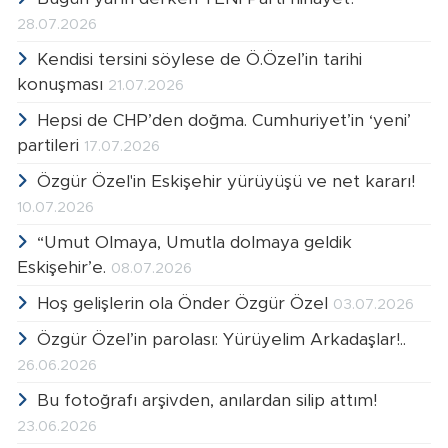
28.07.2026
Kendisi tersini söylese de Ö.Özel’in tarihi
konuşması
21.07.2026
Hepsi de CHP’den doğma. Cumhuriyet’in ‘yeni’
partileri
17.07.2026
Özgür Özel'in Eskişehir yürüyüşü ve net kararı!
10.07.2026
“Umut Olmaya, Umutla dolmaya geldik
Eskişehir’e.
08.07.2026
Hoş gelişlerin ola Önder Özgür Özel
03.07.2026
Özgür Özel’in parolası: Yürüyelim Arkadaşlar!..
26.06.2026
Bu fotoğrafı arşivden, anılardan silip attım!
23.06.2026