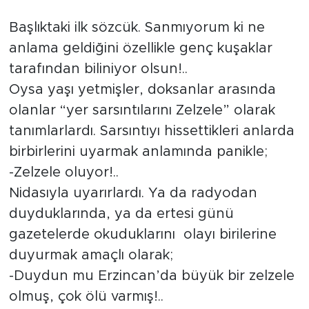
Tarihçe
Başlıktaki ilk sözcük. Sanmıyorum ki ne
anlama geldiğini özellikle genç kuşaklar
Resmi İlanlar
tarafından biliniyor olsun!..
Oysa yaşı yetmişler, doksanlar arasında
Söyleşi
olanlar “yer sarsıntılarını Zelzele” olarak
Foto Şaka
tanımlarlardı. Sarsıntıyı hissettikleri anlarda
birbirlerini uyarmak anlamında panikle;
Teknoloji
-Zelzele oluyor!..
Nidasıyla uyarırlardı. Ya da radyodan
Politika
duyduklarında, ya da ertesi günü
gazetelerde okuduklarını olayı birilerine
duyurmak amaçlı olarak;
-Duydun mu Erzincan’da büyük bir zelzele
olmuş, çok ölü varmış!..