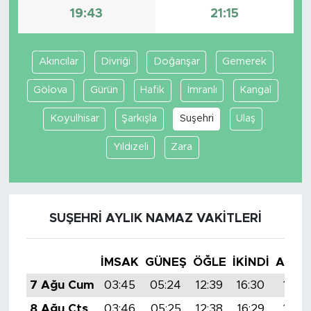
19:43
21:15
Akıncılar
Divriği
Doğanşar
Gemerek
Gölova
Gürün
Hafik
İmranlı
Kangal
Koyulhisar
Şarkışla
Suşehri
Ulaş
Yıldızeli
Zara
SUŞEHRI AYLIK NAMAZ VAKITLERI
İMSAK
GÜNEŞ
ÖĞLE
İKINDI
AKŞA
7 Ağu Cum
03:45
05:24
12:39
16:30
19:4
8 Ağu Cts
03:46
05:25
12:38
16:29
19:4