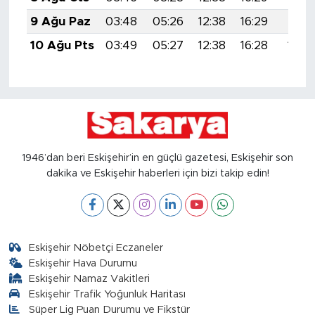
9 Ağu Paz
03:48
05:26
12:38
16:29
19:41
10 Ağu Pts
03:49
05:27
12:38
16:28
19:39
1946’dan beri Eskişehir’in en güçlü gazetesi, Eskişehir son
dakika ve Eskişehir haberleri için bizi takip edin!
Eskişehir Nöbetçi Eczaneler
Eskişehir Hava Durumu
Eskişehir Namaz Vakitleri
Eskişehir Trafik Yoğunluk Haritası
Süper Lig Puan Durumu ve Fikstür