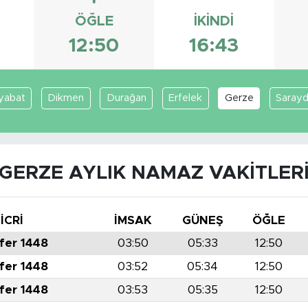
ÖĞLE
İKINDI
3
12:50
16:43
yabat
Dikmen
Durağan
Erfelek
Gerze
Saray
GERZE AYLIK NAMAZ VAKITLER
İCRİ
İMSAK
GÜNEŞ
ÖĞLE
fer 1448
03:50
05:33
12:50
fer 1448
03:52
05:34
12:50
fer 1448
03:53
05:35
12:50