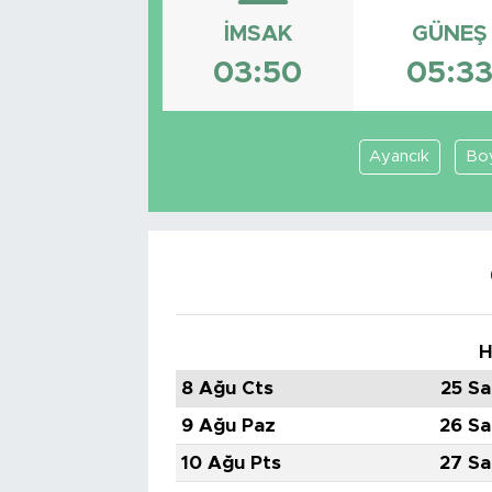
İMSAK
GÜNEŞ
Tarihçe
03:50
05:3
Resmi İlanlar
Söyleşi
Ayancık
Bo
Foto Şaka
Teknoloji
Politika
H
8 Ağu Cts
25 Sa
9 Ağu Paz
26 Sa
10 Ağu Pts
27 Sa