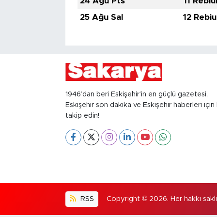
24 Ağu Pts
11 Rebiu
25 Ağu Sal
12 Rebiu
1946’dan beri Eskişehir’in en güçlü gazetesi,
Eskişehir son dakika ve Eskişehir haberleri için 
takip edin!
RSS
Copyright © 2026. Her hakkı saklıd