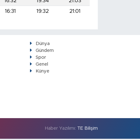
16:32
19:34
21:03
16:31
19:32
21:01
Dünya
Gündem
Spor
Genel
Künye
Haber Yazılımı:
TE Bilişim