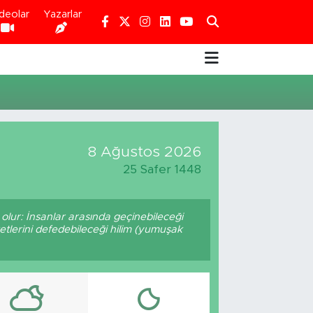
deolar
Yazarlar
8 Ağustos 2026
25 Safer 1448
olur: İnsanlar arasında geçinebileceği
etlerini defedebileceği hilim (yumuşak