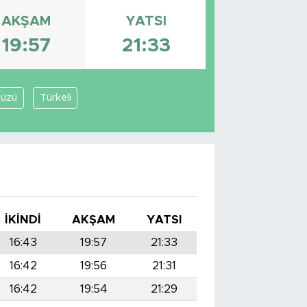
AKŞAM
YATSI
19:57
21:33
düzü
Türkeli
I
İKINDI
AKŞAM
YATSI
16:43
19:57
21:33
16:42
19:56
21:31
16:42
19:54
21:29