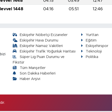
levvel 1448
04:15
05:49
12:47
levvel 1448
04:16
05:51
12:46
Eskişehir Nöbetçi Eczaneler
Yurttan
Eskişehir Hava Durumu
Eğitim
Eskişehir Namaz Vakitleri
Eskişehirspor
Eskişehir Trafik Yoğunluk Haritası
Teknoloji
bizi
Süper Lig Puan Durumu ve
Politika
Fikstür
Tüm Manşetler
Son Dakika Haberleri
Haber Arşivi
ır.