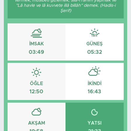
vermek, musibeti gizlemek, sıla-i rahim yapmak ve
"Lâ havle ve lâ kuvvete illâ billâh" demek. (Hadis-i
Tarihçe
Şerif)
Resmi İlanlar
Söyleşi
İMSAK
GÜNEŞ
03:49
05:32
Foto Şaka
Teknoloji
ÖĞLE
İKINDI
Politika
12:50
16:43
AKŞAM
YATSI