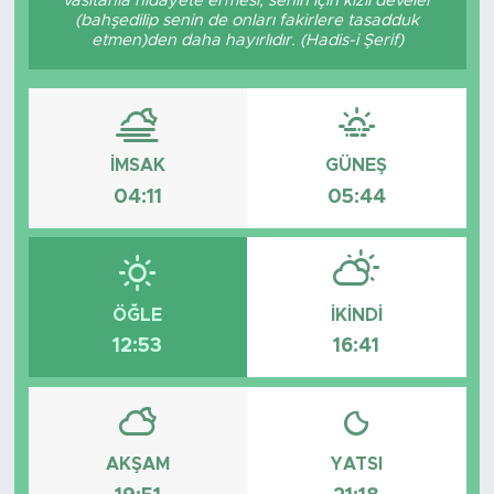
vasıtanla hidâyete ermesi, senin için kızıl develer
(bahşedilip senin de onları fakirlere tasadduk
Tarihçe
etmen)den daha hayırlıdır. (Hadis-i Şerif)
Resmi İlanlar
Söyleşi
İMSAK
GÜNEŞ
04:11
05:44
Foto Şaka
Teknoloji
ÖĞLE
İKINDI
Politika
12:53
16:41
AKŞAM
YATSI