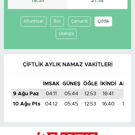
19:51
21:18
Altunhisar
Bor
Çamardı
Çiftlik
Ulukışla
ÇIFTLIK AYLIK NAMAZ VAKITLERI
İMSAK
GÜNEŞ
ÖĞLE
İKINDI
AKŞA
9 Ağu Paz
04:11
05:44
12:53
16:41
19:51
10 Ağu Pts
04:12
05:45
12:53
16:40
19:50